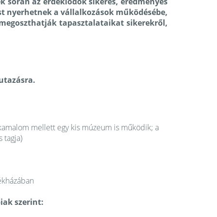
ek során az érdeklődők sikeres, eredményes
st nyerhetnek a vállalkozások működésébe,
megoszthatják tapasztalataikat sikerekről,
 utazásra.
rikamalom mellett egy kis múzeum is működik; a
 tagja)
zékházában
iak szerint: