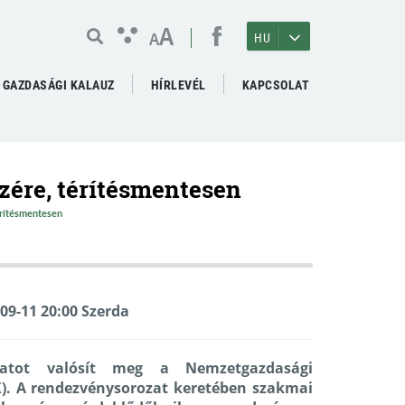
A
A
HU
GAZDASÁGI KALAUZ
HÍRLEVÉL
KAPCSOLAT
szére, térítésmentesen
érítésmentesen
-09-11 20:00 Szerda
ozatot valósít meg a Nemzetgazdasági
). A rendezvénysorozat keretében szakmai