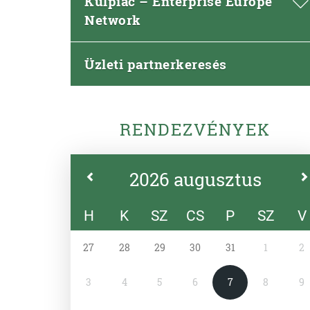
Külpiac – Enterprise Europe
Network
Üzleti partnerkeresés
RENDEZVÉNYEK
2026 augusztus
H
K
SZ
CS
P
SZ
V
27
28
29
30
31
1
2
3
4
5
6
7
8
9