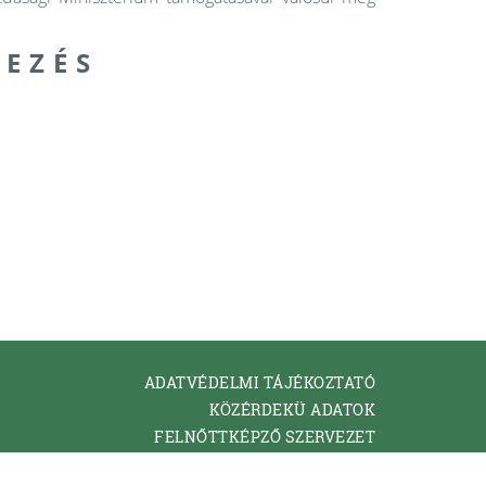
 E Z É S
ADATVÉDELMI TÁJÉKOZTATÓ
KÖZÉRDEKÜ ADATOK
FELNŐTTKÉPZŐ SZERVEZET
KAPCSOLAT