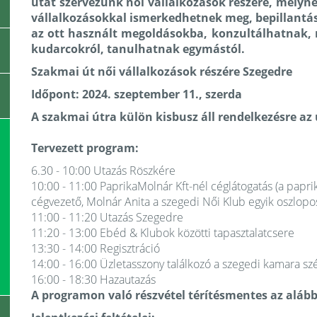
utat szervezünk női vállalkozások részére, melyn
vállalkozásokkal ismerkedhetnek meg, bepillantá
az ott használt megoldásokba, konzultálhatnak, 
kudarcokról, tanulhatnak egymástól.
Szakmai út női vállalkozások részére Szegedre
Időpont: 2024. szeptember 11., szerda
A szakmai útra külön kisbusz áll rendelkezésre az
Tervezett program:
6.30 - 10:00 Utazás Röszkére
10:00 - 11:00 PaprikaMolnár Kft-nél céglátogatás (a pap
cégvezető, Molnár Anita a szegedi Női Klub egyik oszlopos
11:00 - 11:20 Utazás Szegedre
11:20 - 13:00 Ebéd & Klubok közötti tapasztalatcsere
13:30 - 14:00 Regisztráció
14:00 - 16:00 Üzletasszony találkozó a szegedi kamara s
16:00 - 18:30 Hazautazás
A programon való részvétel térítésmentes az alább