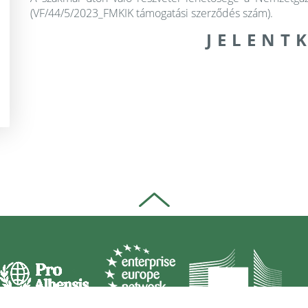
(VF/44/5/2023_FMKIK támogatási szerződés szám).
J E L E N T K