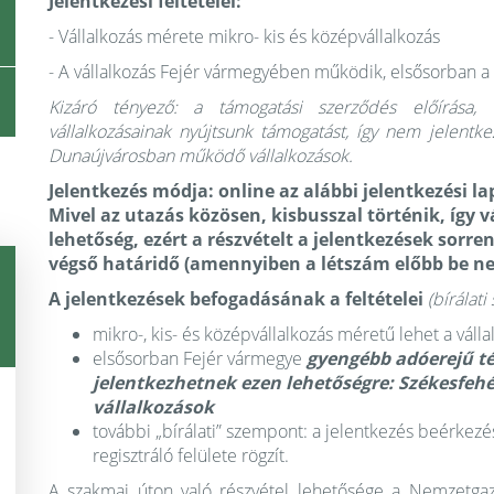
Jelentkezési feltételei:
- Vállalkozás mérete mikro- kis és középvállalkozás
- A vállalkozás Fejér vármegyében működik, elsősorban 
Kizáró tényező:
a támogatási szerződés előírása,
vállalkozásainak nyújtsunk támogatást, így nem jelent
Dunaújvárosban működő vállalkozások.
Jelentkezés módja
: online az alábbi jelentkezési l
Mivel az utazás közösen, kisbusszal történik, így
lehetőség, ezért a részvételt a jelentkezések sorre
végső határidő (amennyiben a létszám előbb be nem
A jelentkezések befogadásának a feltételei
(bírálat
mikro-, kis- és középvállalkozás méretű lehet
a váll
elsősorban Fejér vármegye
gyengébb adóerejű té
jelentkezhetnek ezen lehetőségre: Székesfe
vállalkozások
további „bírálati” szempont: a jelentkezés beérkezé
regisztráló felülete rögzít.
A szakmai úton való részvétel lehetősége a Nemzetgaz