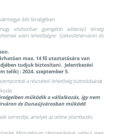
a vármegye déli térségében
 hogy elsősorban gyengébb adóerejű térség
kezhetnek ezen lehetőségre: Székesfehérváron és
apon.
 várhatóan max. 14 fő utaztatására van
ndjében tudjuk biztosítani. Jelentkezési
 telik) :
2024. szeptember 5.
i szempontok a részvételi lehetőség biztosítására)
:
alkozás
rségeiben működik a vállalkozás, így nem
hérváron és Dunaújvárosban működő
sek sorrendje, amelyet az online jelentkezés
dasági Minisztérium támogatásával valósul meg