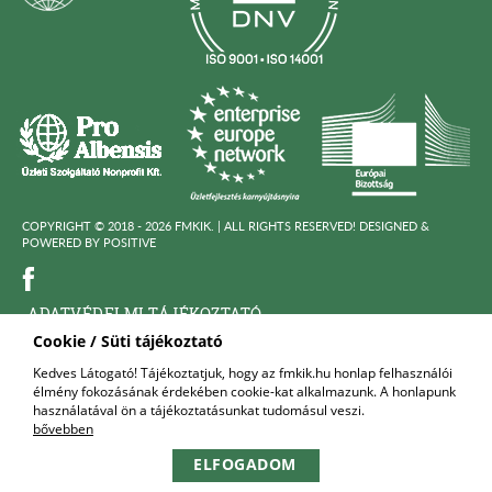
COPYRIGHT © 2018 - 2026 FMKIK. |
ALL RIGHTS RESERVED! DESIGNED &
POWERED BY
POSITIVE
ADATVÉDELMI TÁJÉKOZTATÓ
Cookie / Süti tájékoztató
KÖZÉRDEKÜ ADATOK
Kedves Látogató! Tájékoztatjuk, hogy az fmkik.hu honlap felhasználói
élmény fokozásának érdekében cookie-kat alkalmazunk. A honlapunk
FELNŐTTKÉPZŐ SZERVEZET
használatával ön a tájékoztatásunkat tudomásul veszi.
bővebben
KAPCSOLAT
ELFOGADOM