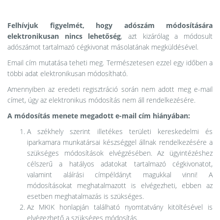
Felhívjuk figyelmét, hogy adószám módosítására
elektronikusan nincs lehetőség
, azt kizárólag a módosult
adószámot tartalmazó cégkivonat másolatának megküldésével.
Email cím mutatása
teheti meg. Természetesen ezzel egy időben a
többi adat elektronikusan módosítható.
Amennyiben az eredeti regisztráció során nem adott meg e-mail
címet, úgy az elektronikus módosítás nem áll rendelkezésére.
A módosítás menete megadott e-mail cím hiányában:
A székhely szerint illetékes területi kereskedelmi és
iparkamara munkatársai készséggel állnak rendelkezésére a
szükséges módosítások elvégzésében. Az ügyintézéshez
célszerű a hatályos adatokat tartalmazó cégkivonatot,
valamint aláírási címpéldányt magukkal vinni! A
módosításokat meghatalmazott is elvégezheti, ebben az
esetben meghatalmazás is szükséges.
Az MKIK honlapján található nyomtatvány kitöltésével is
elvégezhető a szükséges módosítás.