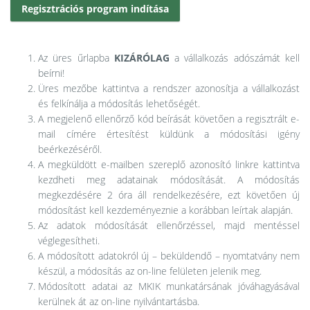
Regisztrációs program indítása
Az üres űrlapba
KIZÁRÓLAG
a vállalkozás adószámát kell
beírni!
Üres mezőbe kattintva a rendszer azonosítja a vállalkozást
és felkínálja a módosítás lehetőségét.
A megjelenő ellenőrző kód beírását követően a regisztrált e-
mail címére értesítést küldünk a módosítási igény
beérkezéséről.
A megküldött e-mailben szereplő azonosító linkre kattintva
kezdheti meg adatainak módosítását. A módosítás
megkezdésére 2 óra áll rendelkezésére, ezt követően új
módosítást kell kezdeményeznie a korábban leírtak alapján.
Az adatok módosítását ellenőrzéssel, majd mentéssel
véglegesítheti.
A módosított adatokról új – beküldendő – nyomtatvány nem
készül, a módosítás az on-line felületen jelenik meg.
Módosított adatai az MKIK munkatársának jóváhagyásával
kerülnek át az on-line nyilvántartásba.