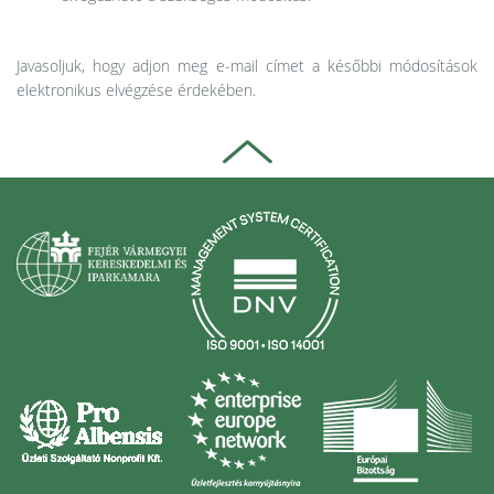
Javasoljuk, hogy adjon meg e-mail címet a későbbi módosítások
elektronikus elvégzése érdekében.