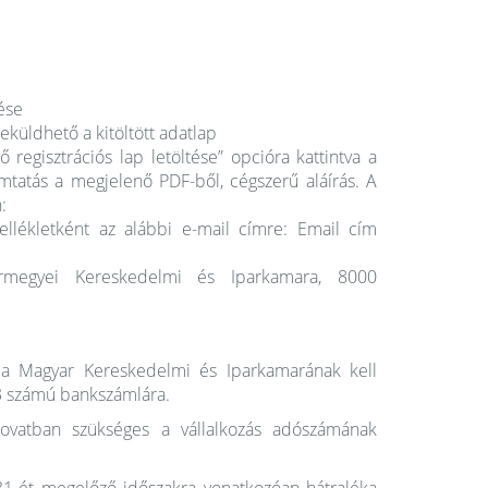
ése
küldhető a kitöltött adatlap
egisztrációs lap letöltése” opcióra kattintva a
omtatás a megjelenő PDF-ből, cégszerű aláírás. A
:
mellékletként az alábbi e-mail címre:
Email cím
rmegyei Kereskedelmi és Iparkamara, 8000
l a Magyar Kereskedelmi és Iparkamarának kell
3 számú bankszámlára.
ovatban szükséges a vállalkozás adószámának