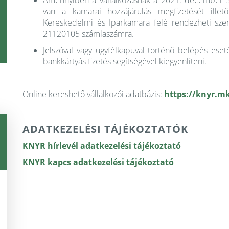
Amennyiben a vállalkozásnak a 2021. december 3
van a kamarai hozzájárulás megfizetését illet
Kereskedelmi és Iparkamara felé rendezheti sze
21120105 számlaszámra.
Jelszóval vagy ügyfélkapuval történő belépés eset
bankkártyás fizetés segítségével kiegyenlíteni.
Online kereshető vállalkozói adatbázis:
https://knyr.m
ADATKEZELÉSI TÁJÉKOZTATÓK
KNYR hírlevél adatkezelési tájékoztató
KNYR kapcs adatkezelési tájékoztató