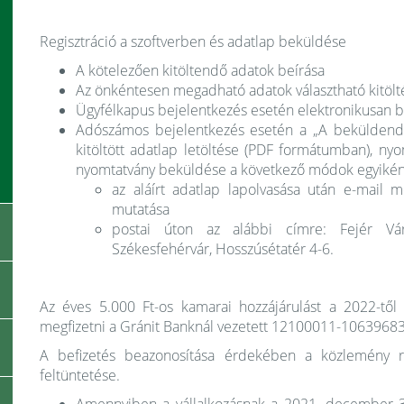
Regisztráció a szoftverben és adatlap beküldése
A kötelezően kitöltendő adatok beírása
Az önkéntesen megadható adatok választható kitölt
Ügyfélkapus bejelentkezés esetén elektronikusan be
Adószámos bejelentkezés esetén a „A beküldendő r
kitöltött adatlap letöltése (PDF formátumban), ny
nyomtatvány beküldése a következő módok egyikén
az aláírt adatlap lapolvasása után e-mail 
mutatása
postai úton az alábbi címre: Fejér Vá
Székesfehérvár, Hosszúsétatér 4-6.
Az éves 5.000 Ft-os kamarai hozzájárulást a 2022-tő
megfizetni a Gránit Banknál vezetett 12100011-1063968
A befizetés beazonosítása érdekében a közlemény r
feltüntetése.