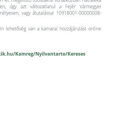
1-ét megelőző időszakra vonatkozóan hátraléka
ően, úgy azt változatlanul a Fejér Vármegyei
mélyesen, vagy átutalással 10918001-00000008-
én lehetőség van a kamarai hozzájárulást online
kik.hu/Kamreg/Nyilvantarto/Kereses