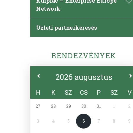
Külpiac – Enterprise Europe
Network
Üzleti partnerkeresés
RENDEZVÉNYEK
2026 augusztus
H
K
SZ
CS
P
SZ
V
27
28
29
30
31
1
2
3
4
5
6
7
8
9