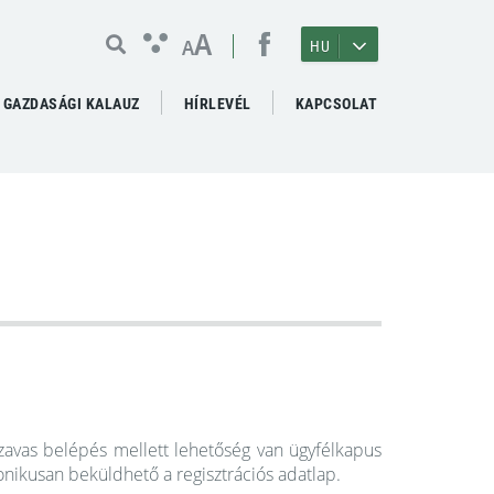
A
A
HU
GAZDASÁGI KALAUZ
HÍRLEVÉL
KAPCSOLAT
vas belépés mellett lehetőség van ügyfélkapus
onikusan beküldhető a regisztrációs adatlap.