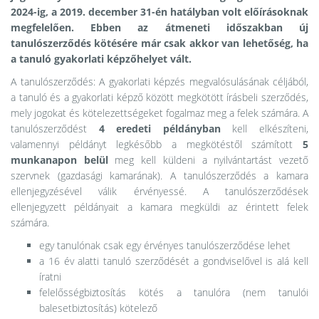
2024-ig, a 2019. december 31-én hatályban volt előírásoknak
megfelelően.
Ebben az átmeneti időszakban új
tanulószerződés kötésére már csak akkor van lehetőség, ha
a tanuló gyakorlati képzőhelyet vált.
A tanulószerződés: A gyakorlati képzés megvalósulásának céljából,
a tanuló és a gyakorlati képző között megkötött írásbeli szerződés,
mely jogokat és kötelezettségeket fogalmaz meg a felek számára. A
tanulószerződést
4 eredeti példányban
kell elkészíteni,
valamennyi példányt legkésőbb a megkötéstől számított
5
munkanapon belül
meg kell küldeni a nyilvántartást vezető
szervnek (gazdasági kamarának). A tanulószerződés a kamara
ellenjegyzésével válik érvényessé. A tanulószerződések
ellenjegyzett példányait a kamara megküldi az érintett felek
számára.
egy tanulónak csak egy érvényes tanulószerződése lehet
a 16 év alatti tanuló szerződését a gondviselővel is alá kell
íratni
felelősségbiztosítás kötés a tanulóra (nem tanulói
balesetbiztosítás) kötelező