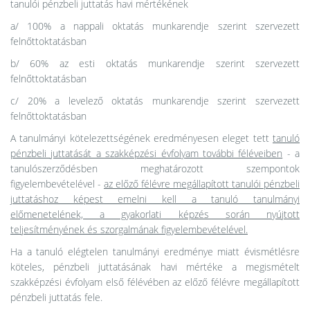
tanulói pénzbeli juttatás havi mértékének
a/ 100% a nappali oktatás munkarendje szerint szervezett
felnőttoktatásban
b/ 60% az esti oktatás munkarendje szerint szervezett
felnőttoktatásban
c/ 20% a levelező oktatás munkarendje szerint szervezett
felnőttoktatásban
A tanulmányi kötelezettségének eredményesen eleget tett
tanuló
pénzbeli juttatását a szakképzési évfolyam további féléveiben
- a
tanulószerződésben meghatározott szempontok
figyelembevételével -
az előző félévre megállapított tanulói pénzbeli
juttatáshoz képest emelni kell a tanuló tanulmányi
előmenetelének, a gyakorlati képzés során nyújtott
teljesítményének és szorgalmának figyelembevételével.
Ha a tanuló elégtelen tanulmányi eredménye miatt évismétlésre
köteles, pénzbeli juttatásának havi mértéke a megismételt
szakképzési évfolyam első félévében az előző félévre megállapított
pénzbeli juttatás fele.