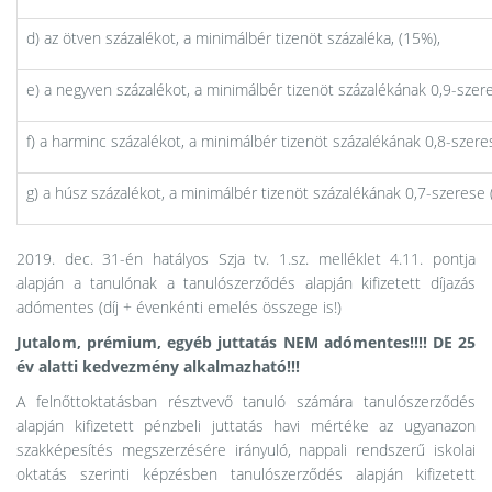
d) az ötven százalékot, a minimálbér tizenöt százaléka, (15%),
e) a negyven százalékot, a minimálbér tizenöt százalékának 0,9-szer
f) a harminc százalékot, a minimálbér tizenöt százalékának 0,8-szere
g) a húsz százalékot, a minimálbér tizenöt százalékának 0,7-szerese 
2019. dec. 31-én hatályos Szja tv. 1.sz. melléklet 4.11. pontja
alapján a tanulónak a tanulószerződés alapján kifizetett díjazás
adómentes (díj + évenkénti emelés összege is!)
Jutalom, prémium, egyéb juttatás NEM adómentes!!!! DE 25
év alatti kedvezmény alkalmazható!!!
A felnőttoktatásban résztvevő tanuló számára tanulószerződés
alapján kifizetett pénzbeli juttatás havi mértéke az ugyanazon
szakképesítés megszerzésére irányuló, nappali rendszerű iskolai
oktatás szerinti képzésben tanulószerződés alapján kifizetett