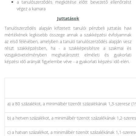
a tanulószerződés megkötése előtt bevezető ellenőrzést
végez a kamara
Juttatások
Tanulószerződés alapján kifizetett tanulói pénzbeli juttatás havi
mértékének legkisebb összege annak a szakképzési évfolyamnak
az első félévében, amelyben a tanuló tanulószerződés alapján vesz
részt szakképzésben, ha - a szakképesítésre a szakmai és
vizsgakövetelményben meghatározott elméleti és gyakorlati
képzési idő arányát figyelembe véve - a gyakorlati képzési idő eléri.
a) a 80 százalékot, a minimálbér tizenőt százalékának 1,3-szerese (1
b) a hetven százalékot, a minimálbér tizenöt százalékának 1,2-szere
c) a hatvan százalékot, a minimálbér tizenöt százalékának 1,1-szeres