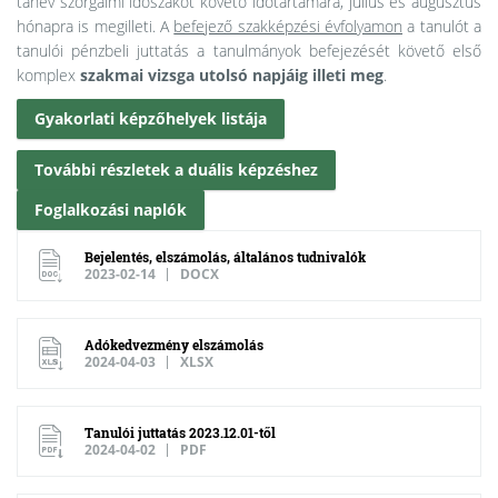
tanév szorgalmi időszakot követő időtartamára, július és augusztus
hónapra is megilleti. A
befejező szakképzési évfolyamon
a tanulót a
tanulói pénzbeli juttatás a tanulmányok befejezését követő első
komplex
szakmai vizsga utolsó napjáig illeti meg
.
Gyakorlati képzőhelyek listája
További részletek a duális képzéshez
Foglalkozási naplók
Bejelentés, elszámolás, általános tudnivalók
2023-02-14
DOCX
Adókedvezmény elszámolás
2024-04-03
XLSX
Tanulói juttatás 2023.12.01-től
2024-04-02
PDF