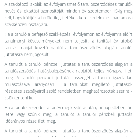
A szakképző iskolák az évfolyamismétlő tanulószerződéses tanulók
nevét és oktatási azonosítóját minden év szeptember 15-ig meg
kell, hogy küldjék a területileg illetékes kereskedelmi és iparkamara
szakképzési osztályára.
Ha a tanuló a befejező szakképzési évfolyamon az évfolyamra előírt
tanulmányi követelményeket nem teljesíti, a tanítási év utolsó
tanítási napját követő naptól a tanulószerződés alapján tanulói
juttatásra nem jogosult.
A tanulót a tanulói pénzbeli juttatás a tanulószerződés alapján a
tanulószerződés hatálybalépésének napjától, teljes hónapra illeti
meg. A tanulói pénzbeli juttatás összegét a tanuló igazolatlan
mulasztásával arányosan - a tanulókat megillető juttatások
részletes szabályairól szóló rendeletben meghatározottak szerint -
csökkenteni kell.
Ha a tanulószerződés a tanév megkezdése után, hónap közben jön
létre vagy szűnik meg, a tanulót a tanulói pénzbeli juttatás
időarányos része illeti meg.
A tanulót a tanulói pénzbeli juttatás a tanulószerződés alapján a