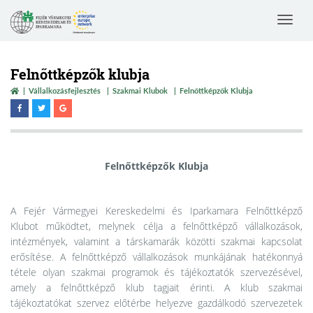
Toggle
navigat
Felnőttképzők klubja
Vállalkozásfejlesztés
Szakmai Klubok
Felnőttképzők Klubja
Felnőttképzők Klubja
A Fejér Vármegyei Kereskedelmi és Iparkamara Felnőttképző
Klubot működtet, melynek célja a felnőttképző vállalkozások,
intézmények, valamint a társkamarák közötti szakmai kapcsolat
erősítése. A felnőttképző vállalkozások munkájának hatékonnyá
tétele olyan szakmai programok és tájékoztatók szervezésével,
amely a felnőttképző klub tagjait érinti. A klub szakmai
tájékoztatókat szervez előtérbe helyezve gazdálkodó szervezetek