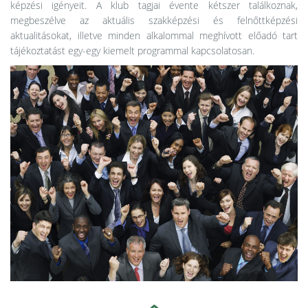
képzési igényeit. A klub tagjai évente kétszer találkoznak,
megbeszélve az aktuális szakképzési és felnőttképzési
aktualitásokat, illetve minden alkalommal meghívott előadó tart
tájékoztatást egy-egy kiemelt programmal kapcsolatosan.