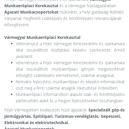
Munkaerőpiaci
Kerekasztal
és a Vármegye húzóágazataiban
Ágazati Munkacsoportokat
működtet, a helyi gazdasági fejlődés
irányainak megfelelő szakképzés és felnőttképzés relevanciájának
elősegítésére.
Vármegyei Munkaerőpiaci Kerekasztal
Véleményezi a Fejér Vármegyei Kereskedelmi és Iparkamara
által összeállított középtávú képzési szerkezetet érintő
javaslatot.
Véleményezi a Fejér Vármegyei Kereskedelmi és Iparkamara
által összeállított munkaerőpiaci igények megjelenítését
elősegítő szakképzési elemzéseket, szakmai anyagokat.
Releváns fejlesztési, munkaerőpiaci és képzési információkat
oszt meg a fenti szakmai anyagok elkészítése érdekében.
Munkaerőpiaci információkon alapuló szak- és felnőttképzési
párbeszédet alakít ki, a megyei fejlesztésekkel összhangban.
Fejér Vármegyében kiválasztott húzó ágazatok:
Specializált gép-és
járműgyártás, Építőipari, Turizmus-vendéglátás, Gépészeti,
Elektronikai és elektrotechnikai.
Ágazati Munkacsoportok