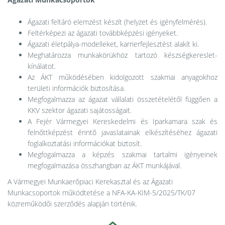
Ágazati feltáró elemzést készít (helyzet és igényfelmérés).
Feltérképezi az ágazati továbbképzési igényeket.
Ágazati életpálya-modelleket, karrierfejlesztést alakít ki.
Meghatározza munkakörükhöz tartozó készségkereslet-
kínálatot.
Az ÁKT működésében kidolgozott szakmai anyagokhoz
területi információk biztosítása.
Megfogalmazza az ágazat vállalati összetételétől függően a
KKV szektor ágazati sajátosságait.
A Fejér Vármegyei Kereskedelmi és Iparkamara szak és
felnőttképzést érintő javaslatainak elkészítéséhez ágazati
foglalkoztatási információkat biztosít.
Megfogalmazza a képzés szakmai tartalmi igényeinek
megfogalmazása összhangban az ÁKT munkájával.
A Vármegyei Munkaerőpiaci Kerekasztal és az Ágazati
Munkacsoportok működtetése a NFA-KA-KIM-5/2025/TK/07
közreműködői szerződés alapján történik.