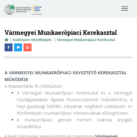
Toggle
navigat
Vármegyei Munkaerőpiaci Kerekasztal
Szakképzés-felnőttképzés
Vármegyei Munkaerőpiaci Kerekasztal
A VÁRMEGYEI MUNKAERŐPIACI EGYEZTETŐ KEREKASZTAL
MŰKÖDÉSE
A feladatellátás fő célkitűzései:
A Vármegyei Munkaerőpiaci Kerekasztal és a Vármegye
húzóágazataiban Ágazati Munkacsoportok működtetése, a
helyi gazdasági fejlődés irányainak megfelelő szakképzés és
felnőttképzés munkaerőpiaci relelvanciáinak elősegítésére.
A munkaerőpiaci igények mentén szakmai anyagok
összeállítása.
A Fejér Vármegyei Kereskedelmi és Iparkamara
Vármegyei