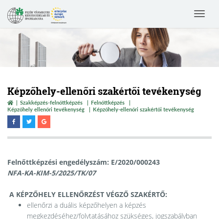
Toggle
navigat
Képzőhely-ellenőri szakértői tevékenység
Szakképzés-felnőttképzés
Felnőttképzés
Képzőhely ellenőri tevékenység
Képzőhely-ellenőri szakértői tevékenység
Felnőttképzési engedélyszám: E/2020/000243
NFA-KA-KIM-5/2025/TK/07
A KÉPZŐHELY ELLENŐRZÉST VÉGZŐ SZAKÉRTŐ:
ellenőrzi a duális képzőhelyen a képzés
megkezdéséhez/folytatásához szükséges, jogszabályban