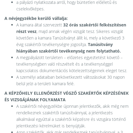
a pályázó nyilatkozata arról, hogy büntetlen előéletű és
cselekvőképes.
A névjegyzékbe kerülő vállalja:
A kamara által szervezett
32 órás szakértői felkészítésen
részt vesz
, majd annak végén vizsgát tesz. Sikeres vizsgát
követően a kamara Tanúsítványt állít ki, mely a következő 3
évig szakértői tevékenységre jogosítja.
Tanúsítvány
hiányában szakértői tevékenység nem folytatható.
A megpályázott területen – előzetes egyeztetést követő –
tevékenységben való részvételt és a tevékenységgel
kapcsolatos dokumentációs kötelezettségeinek eleget tesz.
A személyi adataiban bekövetkezett változásokat 30 napon
belül jelzi a területi kamara felé.
A KÉPZŐHELY ELLENŐRZÉST VÉGZŐ SZAKÉRTŐK KÉPZÉSÉNEK
ÉS VIZSGÁJÁNAK FOLYAMATA
A szakértői névjegyzékbe újonnan jelentkezők, akik még nem
rendelkeznek szakértői tanúsítvánnyal, a jelentkezés
alkalmával egyúttal a szakértői képzésre és vizsgára történő
jelentkezési kérelmüket is benyújtják.
Azon szakértők, akik már rendelkeznek tanúsítvánnyal, a 3