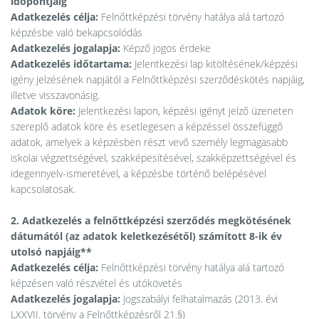
időpontjáig
Adatkezelés célja:
Felnőttképzési törvény hatálya alá tartozó
képzésbe való bekapcsolódás
Adatkezelés jogalapja:
Képző jogos érdeke
Adatkezelés időtartama:
Jelentkezési lap kitöltésének/képzési
igény jelzésének napjától a Felnőttképzési szerződéskötés napjáig,
illetve visszavonásig.
Adatok köre:
Jelentkezési lapon, képzési igényt jelző üzeneten
szereplő adatok köre és esetlegesen a képzéssel összefüggő
adatok, amelyek a képzésben részt vevő személy legmagasabb
iskolai végzettségével, szakképesítésével, szakképzettségével és
idegennyelv-ismeretével, a képzésbe történő belépésével
kapcsolatosak.
2. Adatkezelés a felnőttképzési szerződés megkötésének
dátumától (az adatok keletkezésétől) számított 8-ik év
utolsó napjáig**
Adatkezelés célja:
Felnőttképzési törvény hatálya alá tartozó
képzésen való részvétel és utókövetés
Adatkezelés jogalapja:
Jogszabályi felhatalmazás (2013. évi
LXXVII. törvény a Felnőttképzésről 21.§)