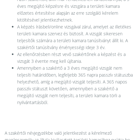
éves megújító képzésre és vizsgára a területi kamara
előzetes értesítése alapján az erre szolgáló kérelem
kitöltésével jelentkezhetnek.
A képzés írásbeli/online vizsgával zárul, amelyet az illetékes
területi kamara szervez és biztosít. A vizsgát sikeresen
teljesítők számára a területi kamara tanúsítványt állít ki. A
szakértői tanúsítvány érvényességi ideje 3 év.
Az ellenőrzésben részt vevő szakértőnek a képzést és a
vizsgát 3 évente meg kell újítania.
Amennyiben a szakértő a 3 éves megújító vizsgát nem
teljesíti határidőben, legfeljebb 365 napra passzív státuszba
helyezhető, amíg a megújító vizsgát teljesíti. A 365 napos
passzív státuszt követően, amennyiben a szakértő a
megújító vizsgát nem teljesíti, a területi kamara törli a
nyilvántartásból.
A szakértői névjegyzékbe való jelentkezést a kérelmező
magánszemély az általa kiválasztott területi kamarához nyújtja be