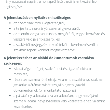
iránymutatásai alapján, a honlapról letölthető jelentkezési lap
segítségével.
A jelentkezésben nyilatkozni szükséges
az elvárt szakirányú végzettségről,
a teljesített szakirányú szakmai gyakorlatról,
az ellenőri vizsga tanúsítvány meglétéről, vagy a képzésre és
vizsgára való jelentkezésről, és
a szakértői névjegyzékbe való felvétel kérelmezéséről a
szakmacsoport konkrét megnevezésével.
A jelentkezéshez az alábbi dokumentumok csatolása
szükséges:
iskolai végzettséget, szakképesítést igazoló okiratok
másolata,
részletes szakmai önéletrajz, valamint a szakirányú szakmai
gyakorlat alátámasztását szolgáló egyéb igazoló
dokumentumok (pl. munkáltatói igazolás),
a pályázó nyilatkozata arra vonatkozóan, hogy hozzájárul
személyi adatai névjegyzékben való közzétételéhez, valamint
kezeléséhez,