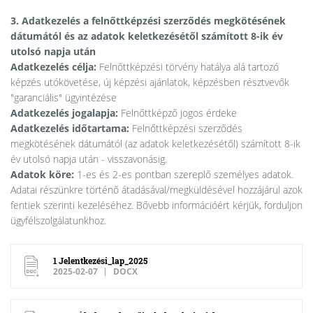
3. Adatkezelés a felnőttképzési szerződés megkötésének
dátumától és az adatok keletkezésétől számított 8-ik év
utolsó napja után
Adatkezelés célja:
Felnőttképzési törvény hatálya alá tartozó
képzés utókövetése, új képzési ajánlatok, képzésben résztvevők
"garanciális" ügyintézése
Adatkezelés jogalapja:
Felnőttképző jogos érdeke
Adatkezelés időtartama:
Felnőttképzési szerződés
megkötésének dátumától (az adatok keletkezésétől) számított 8-ik
év utolsó napja után - visszavonásig.
Adatok köre:
1-es és 2-es pontban szereplő személyes adatok.
Adatai részünkre történő átadásával/megküldésével hozzájárul azok
fentiek szerinti kezeléséhez. Bővebb információért kérjük, forduljon
ügyfélszolgálatunkhoz.
1 Jelentkezési_lap_2025
2025-02-07
DOCX