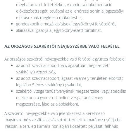
meghatározott feltételeket, valamint a dokumentáció
előkészítettségét, továbbá az ellenőrzés során a jogszabályi
előírásoknak megfelelő működést is,
gondoskodik a megállapítások jegyzőkönyvi felvételéről,
aláírásával igazolja a jegyzőkönyvezett tartalmat.
AZ ORSZÁGOS SZAKÉRTŐI NÉVJEGYZÉKBE VALÓ FELVÉTEL
Az országos szakértői névjegyzékbe való felvétel együttes feltételei:
az adott szakmacsoportban, ágazatban megszerzett
szakirányú végzettség,
az adott szakmacsoport, ágazat valamely területén eltöltött
legalább 5 éves szakirányú gyakorlat,
szakértői vizsga tanúsítványának megszerzése (vagy speciális
esetekben a gyorsított online vizsga tanúsítvány
megszerzése, lásd az alábbiakban).
A szakértői névjegyzékbe való jelentkezést a kérelmező
magánszemély az általa kiválasztott területi kamarához nyújtja be
írásban, a területi kamara honlapján közzétett pályázati felhívás