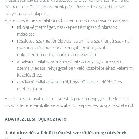
írásban, a területi kamara honlapján közzétett pályázati felhívás
iránymutatásai alapján.
A jelentkezéshez az alábbi dokumentumok csatolása szükséges:
iskolai végzettséget, szakképesítést igazoló okiratok
másolata,
részletes szakmai önéletrajz, valamint a szakirányú szakmai
gyakorlat alátámasztását szolgáló egyéb igazoló
dokumentumok (pl. munkáltatói igazolás),
a pályázó nyilatkozata arra vonatkozóan, hogy hozzájárul
személyi adatai névjegyzékben való közzétételéhez, valamint
kezeléséhez,
a pályázó nyilatkozata arról, hogy büntetlen előéletű és
cselekvőképes.
A jelentkezők hivatalos értesítést kapnak a névjegyzékbe kerülés
további feltételeiről, illetve a szakértői képzés és vizsga részleteiről.
ADATKEZELÉSI TÁJÉKOZTATÓ
1. Adatkezelés a felnőttképzési szerződés megkötésének