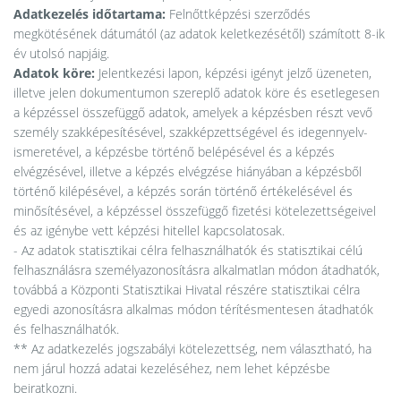
Adatkezelés időtartama:
Felnőttképzési szerződés
megkötésének dátumától (az adatok keletkezésétől) számított 8-ik
év utolsó napjáig.
Adatok köre:
Jelentkezési lapon, képzési igényt jelző üzeneten,
illetve jelen dokumentumon szereplő adatok köre és esetlegesen
a képzéssel összefüggő adatok, amelyek a képzésben részt vevő
személy szakképesítésével, szakképzettségével és idegennyelv-
ismeretével, a képzésbe történő belépésével és a képzés
elvégzésével, illetve a képzés elvégzése hiányában a képzésből
történő kilépésével, a képzés során történő értékelésével és
minősítésével, a képzéssel összefüggő fizetési kötelezettségeivel
és az igénybe vett képzési hitellel kapcsolatosak.
- Az adatok statisztikai célra felhasználhatók és statisztikai célú
felhasználásra személyazonosításra alkalmatlan módon átadhatók,
továbbá a Központi Statisztikai Hivatal részére statisztikai célra
egyedi azonosításra alkalmas módon térítésmentesen átadhatók
és felhasználhatók.
** Az adatkezelés jogszabályi kötelezettség, nem választható, ha
nem járul hozzá adatai kezeléséhez, nem lehet képzésbe
beiratkozni.