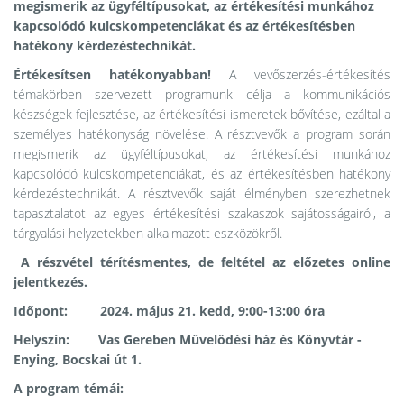
megismerik az ügyféltípusokat, az értékesítési munkához
kapcsolódó kulcskompetenciákat és az értékesítésben
hatékony kérdezéstechnikát.
Értékesítsen hatékonyabban!
A vevőszerzés-értékesítés
témakörben szervezett programunk célja a kommunikációs
készségek fejlesztése, az értékesítési ismeretek bővítése, ezáltal a
személyes hatékonyság növelése. A résztvevők a program során
megismerik az ügyféltípusokat, az értékesítési munkához
kapcsolódó kulcskompetenciákat, és az értékesítésben hatékony
kérdezéstechnikát. A résztvevők saját élményben szerezhetnek
tapasztalatot az egyes értékesítési szakaszok sajátosságairól, a
tárgyalási helyzetekben alkalmazott eszközökről.
A részvétel térítésmentes, de feltétel az előzetes online
jelentkezés.
Időpont: 2024. május 21. kedd, 9:00-13:00 óra
Helyszín: Vas Gereben Művelődési ház és Könyvtár -
Enying, Bocskai út 1.
A program témái: