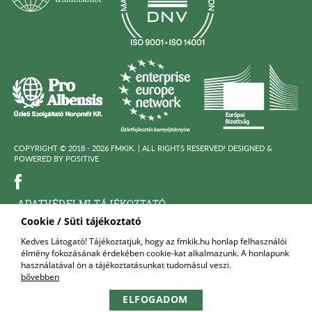
COPYRIGHT © 2018 - 2026 FMKIK. |
ALL RIGHTS RESERVED! DESIGNED &
POWERED BY
POSITIVE
ADATVÉDELMI TÁJÉKOZTATÓ
Cookie / Süti tájékoztató
KÖZÉRDEKÜ ADATOK
Kedves Látogató! Tájékoztatjuk, hogy az fmkik.hu honlap felhasználói
élmény fokozásának érdekében cookie-kat alkalmazunk. A honlapunk
FELNŐTTKÉPZŐ SZERVEZET
használatával ön a tájékoztatásunkat tudomásul veszi.
bővebben
KAPCSOLAT
ELFOGADOM