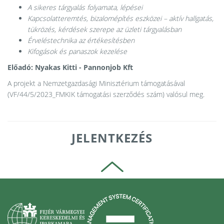
A sikeres tárgyalás folyamata, lépései
Kapcsolatteremtés, bizalomépítés eszközei – aktív hallgatás,
tükrözés, kérdések szerepe az üzleti tárgyalásban
Érveléstechnika az értékesítésben
Kifogások és panaszok kezelése
Előadó: Nyakas Kitti - Pannonjob Kft
A projekt a Nemzetgazdasági Minisztérium támogatásával
(VF/44/5/2023_FMKIK támogatási szerződés szám) valósul meg.
JELENTKEZÉS