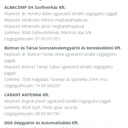
ALBACOMP SH Szoftverház Kft.
Képviseli: dr. Kertész Ádám ügyvezető (önálló cégjegyzési joggal)
Képviseli: Minárovits Márton meghatalmazással
Képviseli: Minárovits János meghatalmazással
Székhely: 8000 Székesfehérvár, Mártírok útja 3/B.
Cégjegyzékszám: 07 09 011351
Büttner és Társai Szerszámelemgyártó és Kereskedelmi Kft.
Képviseli: dr. Büttner Tamás Antal ügyvezető (önálló cégjegyzési
joggal)
Képviseli: Büttner Tamás Gábor ügyvezető (önálló cégjegyzési
joggal)
Székhely: 7500 Nagyatád, Taranyai úti Ipartelep 2744. hrsz.
Cégjegyzékszám: 14 09 300297
CARANT ANTENNA Kft.
Képviseli: Bognár József ügyvezető (önálló cégjegyzési joggal)
Székhely: 9028 Győr, Török Ignác utca 66.
Cégjegyzékszám: 08 09 001781
DGA Gépgyártó és Automatizálási Kft.