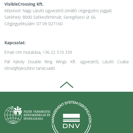
VisibleCrossing Kft.
Képviseli: Nagy László ügyvezető (önálló cégjegyzési joggal)
Székhely: 8000 Székesfehérvár, Seregélyesi út 66.
Cégjegyzékszám: 07 09 027160
Kapcsolat:
Email cím mutatása
, +36 22 510 339
Pál Károly Double Ring Wings Kft. ügyvezető, László Csaba
térségfejlesztési tanácsadó