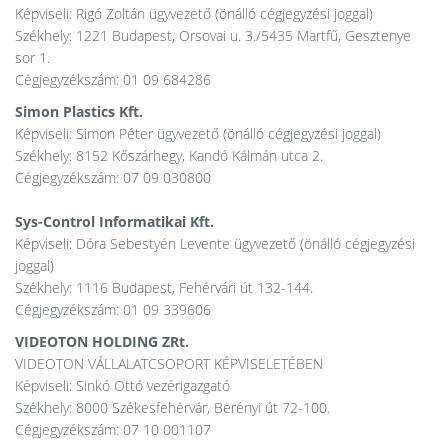
Képviseli: Rigó Zoltán ügyvezető (önálló cégjegyzési joggal)
Székhely: 1221 Budapest, Orsovai u. 3./5435 Martfű, Gesztenye
sor 1.
Cégjegyzékszám: 01 09 684286
Simon Plastics Kft.
Képviseli: Simon Péter ügyvezető (önálló cégjegyzési joggal)
Székhely: 8152 Kőszárhegy, Kandó Kálmán utca 2.
Cégjegyzékszám: 07 09 030800
Sys-Control Informatikai Kft.
Képviseli: Dóra Sebestyén Levente ügyvezető (önálló cégjegyzési
joggal)
Székhely: 1116 Budapest, Fehérvári út 132-144.
Cégjegyzékszám: 01 09 339606
VIDEOTON HOLDING ZRt.
VIDEOTON VÁLLALATCSOPORT KÉPVISELETÉBEN
Képviseli: Sinkó Ottó vezérigazgató
Székhely: 8000 Székesfehérvár, Berényi út 72-100.
Cégjegyzékszám: 07 10 001107