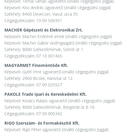
Képviseli: Tornai Tamás ügyvezető (önálló cégjegyzési joggal)
Képviseli: Kiss András ügyvezető (önálló cégjegyzési joggal)
Székhely: 8460 Devecser, Vasút utca 35.
Cégjegyzékszám: 19 09 506951
MACHER Gépészeti és Elektronikai Zrt.
Képviseli: Macher Endréné elnök (önálló cégjegyzési joggal)
Képviseli: Macher Gábor vezérigazgató (önálló cégjegyzési joggal)
Székhely: 8000 Székesfehérvár, Sóstói út 1.
Cégjegyzékszám: 07 10 001465
MAGYARMET Finomöntöde Kft.
Képviseli: Győri Imre ügyvezető (önálló cégjegyzési joggal)
Székhely: 2060 Bicske, Kanizsai út 12.
Cégjegyzékszám: 07 09 025927
PAKOLE Trade Ipari és Kereskedelmi Kft.
Képviseli: Kovács Balázs ügyvezető (önálló cégjegyzési joggal)
Székhely: 8000 Székesfehérvár, Börgöndi út 8-10.
Cégjegyzékszám: 07 09 005342
RIGO Szerszám- és Formakészítő Kft.
Képviseli: Rigó Péter ügyvezető (önálló cégjegyzési joggal)