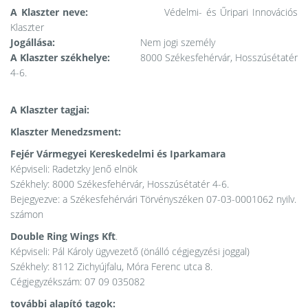
A Klaszter neve:
Védelmi- és Űripari Innovációs
Klaszter
Jogállása:
Nem jogi személy
A Klaszter székhelye:
8000 Székesfehérvár, Hosszúsétatér
4-6.
A Klaszter tagjai:
Klaszter Menedzsment:
Fejér Vármegyei Kereskedelmi és Iparkamara
Képviseli: Radetzky Jenő elnök
Székhely: 8000 Székesfehérvár, Hosszúsétatér 4-6.
Bejegyezve: a Székesfehérvári Törvényszéken 07-03-0001062 nyilv.
számon
Double Ring Wings Kft
.
Képviseli: Pál Károly ügyvezető (önálló cégjegyzési joggal)
Székhely: 8112 Zichyújfalu, Móra Ferenc utca 8.
Cégjegyzékszám: 07 09 035082
további alapító tagok: