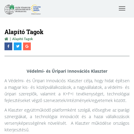
Toggle
navigat
Alapító Tagok
Alapító Tagok
Védelmi- és Űripari Innovációs Klaszter
A Védelmi- és Űripari Innovációs Klaszter célja, hogy hidat építsen
a magyar kis- és középvállalkozások, a nagyvállalatok, a védelmi- és
űripari szereplők, valamint a K+F+I tevékenységet, technológiai
fejlesztéseket végző szervezetek/intézmények/egyetemek között.
A Klaszter együttműködő platformként szolgál, elősegítve az iparági
szinergiákat, a technológiai innovációt és a hazai vállalkozások
versenyképességének növelését. A Klaszter működése országos
kiterjesztésű.