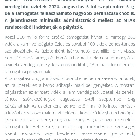
vendéglátó üzletek 2024. augusztus 5-től szeptember 5-ig,
de a támogatás felhasználható nagyobb beruházásokhoz is.
A jelentkezést minimális adminisztráció mellett az NTAK
rendszeréből indíthatják a pályázók.
Közel 300 millió forint értékű támogatást hívhat le mintegy 200
vidéki alkalmi vendéglátó üzlet és további 100 vidéki zenés-táncos
szórakozóhely. Az üzletenként igényelhető, egymillió forint vissza
nem térítendő támogatás immár a harmadik eleme a kormány által
a vidéki vendéglátóhelyek számára indított, 13 milliárd forint értékű
támogatási programnak.
A támogatási program további őszi ütemeiben a kávézók, a büfék,
az italüzletek és a bárok adhatják majd be igényeiket. A mostani
pályázatban az érintett vidéki alkalmi vendéglátó üzletek és zenés-
táncos szórakozóhelyek augusztus 5-től szeptember 5-ig
pályázhatnak. Az üzletenként igényelhető 1 millió forintos forrást -
a korábbi szakaszoknak megfelelően - korszerű konyhatechnológiai
eszközök beszerzésére, energiahatékony és gazdaságos üzemelést
támogató fejlesztésekre, a mindennapi működéshez szükséges
kisebb eszközök vagy készletek beszerzésére igényelhetik,