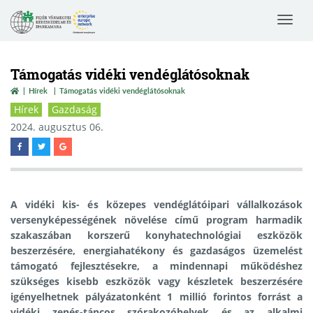
Toggle
navigat
Támogatás vidéki vendéglátósoknak
Hírek
Támogatás vidéki vendéglátósoknak
Hírek
Gazdaság
2024. augusztus 06.
A vidéki kis- és közepes vendéglátóipari vállalkozások
versenyképességének növelése című program harmadik
szakaszában korszerű konyhatechnológiai eszközök
beszerzésére, energiahatékony és gazdaságos üzemelést
támogató fejlesztésekre, a mindennapi működéshez
szükséges kisebb eszközök vagy készletek beszerzésére
igényelhetnek pályázatonként 1 millió forintos forrást a
vidéki zenés-táncos szórakozóhelyek és az alkalmi