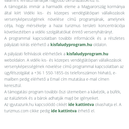
valamint felhasználhatják nagyobb beruházásokhoz is.
A támogatás immár a harmadik eleme a Magyarország kormánya
által kiírt Vidéki kis- és közepes vendéglátóipari vállalkozások
versenyképességének növelése című programjának, amelynek
célja, hogy mérsékelje a hazai turizmus területi koncentrációja
következtében a vidéki szolgáltatókat érintő versenyhátrányt.
A programmal kapcsolatban további információk és a részletes
pályázati kiírás elérhető a
kisfaludyprogram.hu
oldalon.
A pályázati felhívások elérhetőek a
kisfaludyprogram.hu
weboldalon. A vidéki kis- és közepes vendéglátóipari vállalkozások
versenyképességének növelése című programmal kapcsolatban az
ügyfélszolgálat a +36 1 550-1855-ös telefonszámon hívható, e-
mailben pedig elérhető a
Email cím mutatása
e-mail címen
keresztül.
A támogatási program további őszi ütemeiben a kávézók, a büfék,
az italüzletek és a bárok adhatják majd be igényeiket.
Az igyutazunk.hu kapcsolódó cikkét
ide kattintva
olvashatja el. A
turizmus.com cikke pedig
ide kattintva
érhető el.