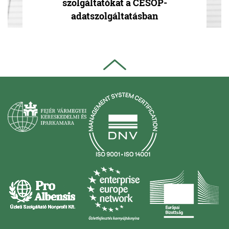
szolgáltatókat a CESOP-
adatszolgáltatásban