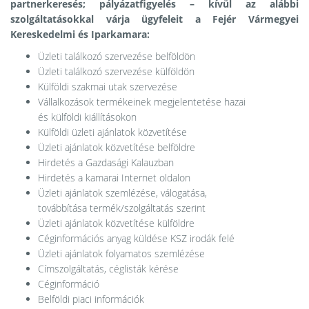
partnerkeresés; pályázatfigyelés – kívül az alábbi
szolgáltatásokkal várja ügyfeleit a Fejér Vármegyei
Kereskedelmi és Iparkamara:
Üzleti találkozó szervezése belföldön
Üzleti találkozó szervezése külföldön
Külföldi szakmai utak szervezése
Vállalkozások termékeinek megjelentetése hazai
és külföldi kiállításokon
Külföldi üzleti ajánlatok közvetítése
Üzleti ajánlatok közvetítése belföldre
Hirdetés a Gazdasági Kalauzban
Hirdetés a kamarai Internet oldalon
Üzleti ajánlatok szemlézése, válogatása,
továbbítása termék/szolgáltatás szerint
Üzleti ajánlatok közvetítése külföldre
Céginformációs anyag küldése KSZ irodák felé
Üzleti ajánlatok folyamatos szemlézése
Címszolgáltatás, céglisták kérése
Céginformáció
Belföldi piaci információk