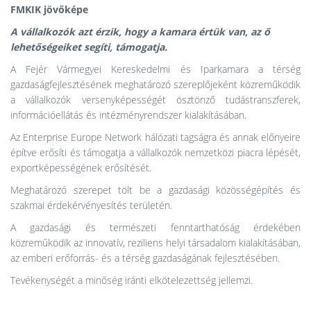
FMKIK jövőképe
A vállalkozók azt érzik, hogy a kamara értük van, az ő
lehetőségeiket segíti, támogatja.
A Fejér Vármegyei Kereskedelmi és Iparkamara a térség
gazdaságfejlesztésének meghatározó szereplőjeként közreműködik
a vállalkozók versenyképességét ösztönző tudástranszferek,
információellátás és intézményrendszer kialakításában.
Az Enterprise Europe Network hálózati tagságra és annak előnyeire
építve erősíti és támogatja a vállalkozók nemzetközi piacra lépését,
exportképességének erősítését.
Meghatározó szerepet tölt be a gazdasági közösségépítés és
szakmai érdekérvényesítés területén.
A gazdasági és természeti fenntarthatóság érdekében
közreműködik az innovatív, reziliens helyi társadalom kialakításában,
az emberi erőforrás- és a térség gazdaságának fejlesztésében.
Tevékenységét a minőség iránti elkötelezettség jellemzi.