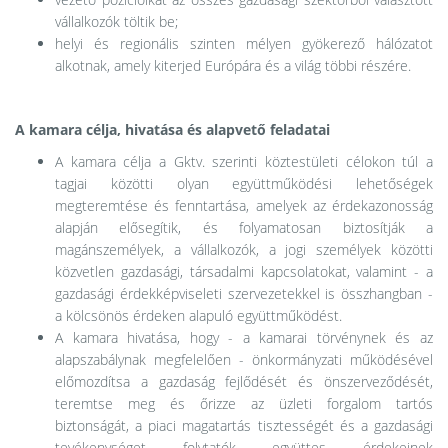
vállalkozók töltik be;
helyi és regionális szinten mélyen gyökerező hálózatot
alkotnak, amely kiterjed Európára és a világ többi részére.
A kamara célja, hivatása és alapvető feladatai
A kamara célja a Gktv. szerinti köztestületi célokon túl a
tagjai közötti olyan együttműködési lehetőségek
megteremtése és fenntartása, amelyek az érdekazonosság
alapján elősegítik, és folyamatosan biztosítják a
magánszemélyek, a vállalkozók, a jogi személyek közötti
közvetlen gazdasági, társadalmi kapcsolatokat, valamint - a
gazdasági érdekképviseleti szervezetekkel is összhangban -
a kölcsönös érdeken alapuló együttműködést.
A kamara hivatása, hogy - a kamarai törvénynek és az
alapszabálynak megfelelően - önkormányzati működésével
előmozdítsa a gazdaság fejlődését és önszerveződését,
teremtse meg és őrizze az üzleti forgalom tartós
biztonságát, a piaci magatartás tisztességét és a gazdasági
tevékenységet folytatók együttes érdekeinek