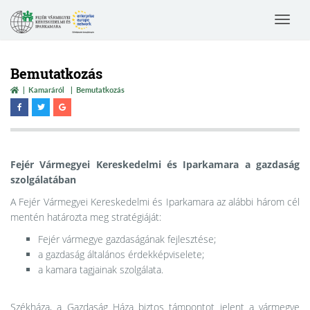
Toggle
navigat
Bemutatkozás
Kamaráról
Bemutatkozás
Fejér Vármegyei Kereskedelmi és Iparkamara a gazdaság
szolgálatában
A Fejér Vármegyei Kereskedelmi és Iparkamara az alábbi három cél
mentén határozta meg stratégiáját:
Fejér vármegye gazdaságának fejlesztése;
a gazdaság általános érdekképviselete;
a kamara tagjainak szolgálata.
Székháza, a Gazdaság Háza biztos támpontot jelent a vármegye