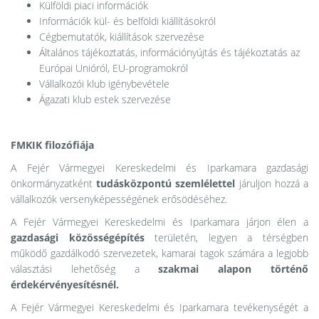
Külföldi piaci információk
Információk kül- és belföldi kiállításokról
Cégbemutatók, kiállítások szervezése
Általános tájékoztatás, információnyújtás és tájékoztatás az
Európai Unióról, EU-programokról
Vállalkozói klub igénybevétele
Ágazati klub estek szervezése
FMKIK filozófiája
A Fejér Vármegyei Kereskedelmi és Iparkamara gazdasági
önkormányzatként
tudásközpontú szemlélettel
járuljon hozzá a
vállalkozók versenyképességének erősödéséhez.
A Fejér Vármegyei Kereskedelmi és Iparkamara járjon élen a
gazdasági közösségépítés
területén, legyen a térségben
működő gazdálkodó szervezetek, kamarai tagok számára a legjobb
választási lehetőség a
szakmai alapon történő
érdekérvényesítésnél.
A Fejér Vármegyei Kereskedelmi és Iparkamara tevékenységét a