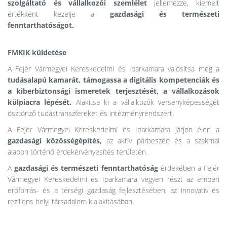
szolgáltató és vállalkozói szemlélet
jellemezze, kiemelt
értékként kezelje a
gazdasági és természeti
fenntarthatóságot.
FMKIK küldetése
A Fejér Vármegyei Kereskedelmi és Iparkamara valósítsa meg a
tudásalapú kamarát, támogassa a digitális kompetenciák és
a kiberbiztonsági ismeretek terjesztését, a vállalkozások
külpiacra lépését.
Alakítsa ki a vállalkozók versenyképességét
ösztönző tudástranszfereket és intézményrendszert.
A Fejér Vármegyei Kereskedelmi és Iparkamara járjon élen a
gazdasági közösségépítés,
az aktív párbeszéd és a szakmai
alapon történő érdekérvényesítés területén.
A
gazdasági és természeti fenntarthatóság
érdekében a Fejér
Vármegyei Kereskedelmi és Iparkamara vegyen részt az emberi
erőforrás- és a térségi gazdaság fejlesztésében, az innovatív és
reziliens helyi társadalom kialakításában.