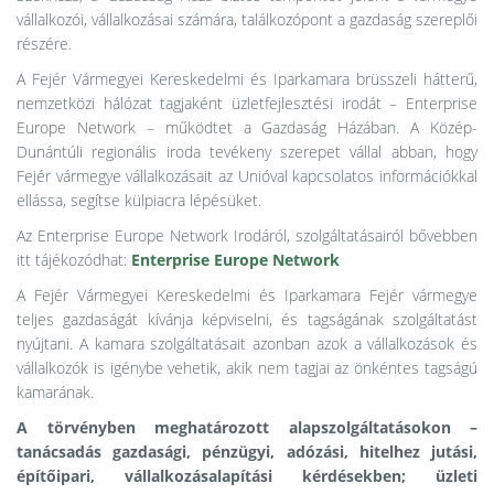
vállalkozói, vállalkozásai számára, találkozópont a gazdaság szereplői
részére.
A Fejér Vármegyei Kereskedelmi és Iparkamara brüsszeli hátterű,
nemzetközi hálózat tagjaként üzletfejlesztési irodát – Enterprise
Europe Network – működtet a Gazdaság Házában. A Közép-
Dunántúli regionális iroda tevékeny szerepet vállal abban, hogy
Fejér vármegye vállalkozásait az Unióval kapcsolatos információkkal
ellássa, segítse külpiacra lépésüket.
Az Enterprise Europe Network Irodáról, szolgáltatásairól bővebben
itt tájékozódhat:
Enterprise Europe Network
A Fejér Vármegyei Kereskedelmi és Iparkamara Fejér vármegye
teljes gazdaságát kívánja képviselni, és tagságának szolgáltatást
nyújtani. A kamara szolgáltatásait azonban azok a vállalkozások és
vállalkozók is igénybe vehetik, akik nem tagjai az önkéntes tagságú
kamarának.
A törvényben meghatározott alapszolgáltatásokon –
tanácsadás gazdasági, pénzügyi, adózási, hitelhez jutási,
építőipari, vállalkozásalapítási kérdésekben; üzleti