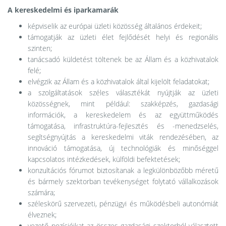
A kereskedelmi és iparkamarák
képviselik az európai üzleti közösség általános érdekeit;
támogatják az üzleti élet fejlődését helyi és regionális
szinten;
tanácsadó küldetést töltenek be az Állam és a közhivatalok
felé;
elvégzik az Állam és a közhivatalok által kijelölt feladatokat;
a szolgáltatások széles választékát nyújtják az üzleti
közösségnek, mint például: szakképzés, gazdasági
információk, a kereskedelem és az együttműködés
támogatása, infrastruktúra-fejlesztés és -menedzselés,
segítségnyújtás a kereskedelmi viták rendezésében, az
innováció támogatása, új technológiák és minőséggel
kapcsolatos intézkedések, külföldi befektetések;
konzultációs fórumot biztosítanak a legkülönbözőbb méretű
és bármely szektorban tevékenységet folytató vállalkozások
számára;
széleskörű szervezeti, pénzügyi és működésbeli autonómiát
élveznek;
vezető pozícióikat az összes gazdasági szektorból választott