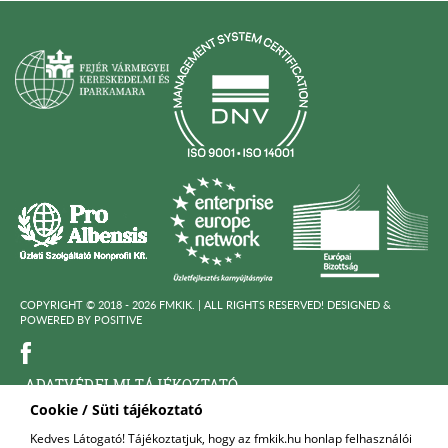
COPYRIGHT © 2018 - 2026 FMKIK. |
ALL RIGHTS RESERVED! DESIGNED &
POWERED BY
POSITIVE
ADATVÉDELMI TÁJÉKOZTATÓ
Cookie / Süti tájékoztató
KÖZÉRDEKÜ ADATOK
Kedves Látogató! Tájékoztatjuk, hogy az fmkik.hu honlap felhasználói