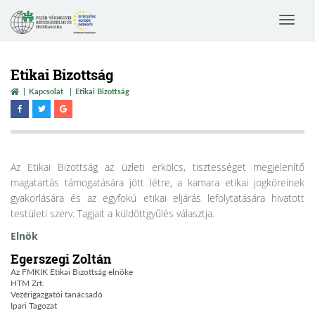
Toggle
navigat
Etikai Bizottság
Kapcsolat
Etikai Bizottság
Az Etikai Bizottság az üzleti erkölcs, tisztességet megjelenítő
magatartás támogatására jött létre, a kamara etikai jogköreinek
gyakorlására és az egyfokú etikai eljárás lefolytatására hivatott
testületi szerv. Tagjait a küldöttgyűlés választja.
Elnök
Egerszegi Zoltán
Az FMKIK Etikai Bizottság elnöke
HTM Zrt.
Vezérigazgatói tanácsadó
Ipari Tagozat