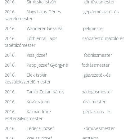
2016. Simicska István kőművesmester
2016. Nagy Lajos Dénes gépjárműjavító- és
szerelőmester
2016. Wanderer Géza Pál pékmester
2016. Tóth Antal Lajos szobafestő-mázoló és
tapétázómester
2016. Kiss József fodrászmester
2016. Papp József Györgyné fodrászmester
2016. Elek István gázvezeték-és
készülékszerelő mester
2016. Tankó Zoltán Károly bádogosmester
2016. Kovács Jenő órásmester
2016. Kálmán Imre géplakatos- és
esztergályosmester
2016. Lédeczi József kőművesmester
2016. Krausz József asztalos