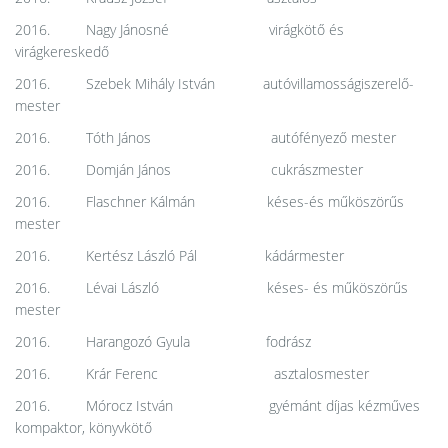
2016. Nagy Jánosné virágkötő és
virágkereskedő
2016. Szebek Mihály István autóvillamosságiszerelő-
mester
2016. Tóth János autófényező mester
2016. Domján János cukrászmester
2016. Flaschner Kálmán késes-és műköszörűs
mester
2016. Kertész László Pál kádármester
2016. Lévai László késes- és műköszörűs
mester
2016. Harangozó Gyula fodrász
2016. Krár Ferenc asztalosmester
2016. Mórocz István gyémánt díjas kézműves
kompaktor, könyvkötő