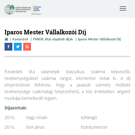
Toggle
navigat
Iparos Mester Vállalkozói Díj
Kamaráról
FMKIK által alapított díjak
Iparos Mester Vállalkozói Díj
Évtizedek óta valamelyik klasszikus szakma képviselői,
tevékenységükkel szakmai rangot, elismerést vívtak ki. A díj
elnyerésének feltétele, hogy a javasolt személy múltbéli
tevékenysége szakmailag helyeselhető, a köz érdekében végzett
munkája kiemelkedő legyen.
Díjazottak:
2016. Nagy István kőfaragó
2016. Stivi János fodrászmester