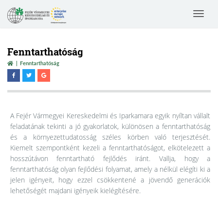
Toggle
navigat
Fenntarthatóság
Fenntarthatóság
A Fejér Vármegyei Kereskedelmi és Iparkamara egyik nyíltan vállalt
feladatának tekinti a jó gyakorlatok, különösen a fenntarthatóság
és a
környezettudatosság széles körben való terjesztését.
Kiemelt szempontként kezeli a fenntarthatóságot, elkötelezett a
hosszútávon fenntartható fejlődés iránt. Vallja, hogy a
fenntarthatóság olyan fejlődési folyamat, amely a nélkül elégíti ki a
jelen igényeit, hogy ezzel csökkentené a jövendő generációk
lehetőségét majdani igényeik kielégítésére.