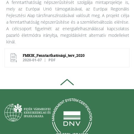
A fenntarthatóság népszerűsítését szolgálja mintaprojektje is,
mely az Európai Unió támogatásával, az Európai Regionális
Fejlesztési Alap társfinanszírozásával valósult meg. A projekt célja
a fenntarthatóság népszerűsítése és a szemléletváltozás elérése.
A célcsoport figyelmét az energiafelhasználással kapcsolatos
pazarló életmódra irányítja, megoldásként alternatív modelleket
kínál.
FMKIK_Fenntarthatósági_terv_2020
2020-01-07
PDF