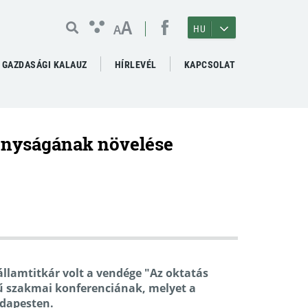
A
A
HU
GAZDASÁGI KALAUZ
HÍRLEVÉL
KAPCSOLAT
onyságának növelése
államtitkár volt a vendége "Az oktatás
 szakmai konferenciának, melyet a
udapesten.