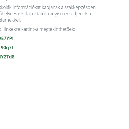
 iskolák információkat kapjanak a szakképzésben
zőhelyi és iskolai oktatók megismerkedjenek a
 elemekkel.
i linkekre kattintva megtekinthetőek:
DE7YPI
90q7I
HY2Td8