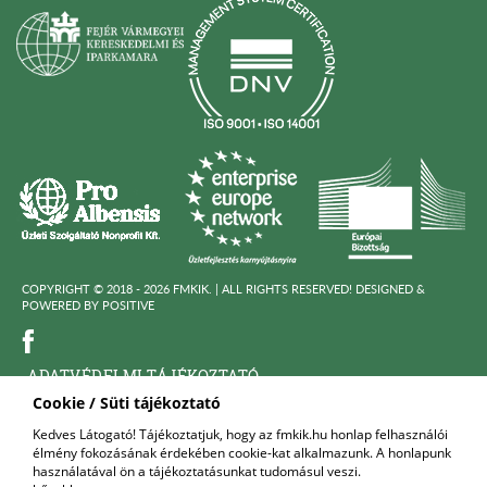
COPYRIGHT © 2018 - 2026 FMKIK. |
ALL RIGHTS RESERVED! DESIGNED &
POWERED BY
POSITIVE
ADATVÉDELMI TÁJÉKOZTATÓ
Cookie / Süti tájékoztató
KÖZÉRDEKÜ ADATOK
Kedves Látogató! Tájékoztatjuk, hogy az fmkik.hu honlap felhasználói
élmény fokozásának érdekében cookie-kat alkalmazunk. A honlapunk
FELNŐTTKÉPZŐ SZERVEZET
használatával ön a tájékoztatásunkat tudomásul veszi.