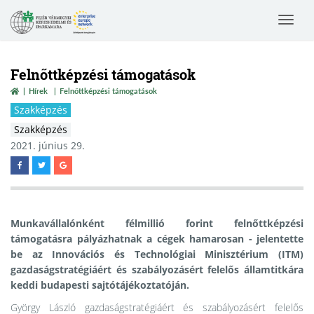
Toggle
navigat
Felnőttképzési támogatások
Hírek
Felnőttképzési támogatások
Szakképzés
Szakképzés
2021. június 29.
Munkavállalónként félmillió forint felnőttképzési
támogatásra pályázhatnak a cégek hamarosan - jelentette
be az Innovációs és Technológiai Minisztérium (ITM)
gazdaságstratégiáért és szabályozásért felelős államtitkára
keddi budapesti sajtótájékoztatóján.
György László gazdaságstratégiáért és szabályozásért felelős