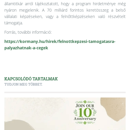
államtitkár
arról tájékoztatott, hogy a program hirdetménye még
nyáron megjelenik. A 70 milliárd forintos keretösszeg a belső
vállalati képzéseken, vagy a felnőttképzéseken való részvételt
támogatja.
Forrás, további információ:
https://kormany.hu/hirek/felnottkepzesi-tamogatasra-
palyazhatnak-a-cegek
KAPCSOLÓDÓ TARTALMAK
TUDJON MEG TÖBBET.