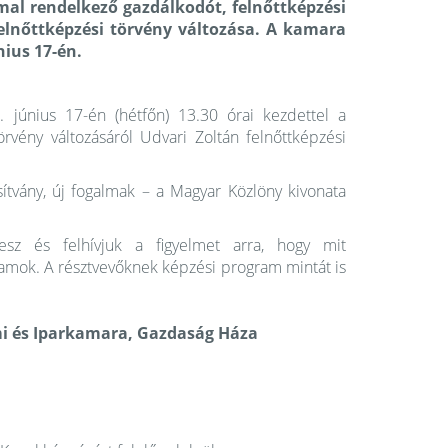
mal rendelkező gazdálkodót, felnőttképzési
felnőttképzési törvény változása. A kamara
nius 17-én.
június 17-én (hétfőn) 13.30 órai kezdettel a
örvény változásáról Udvari Zoltán felnőttképzési
sítvány, új fogalmak – a Magyar Közlöny kivonata
lesz és felhívjuk a figyelmet arra, hogy mit
ramok. A résztvevőknek képzési program mintát is
mi és Iparkamara, Gazdaság Háza