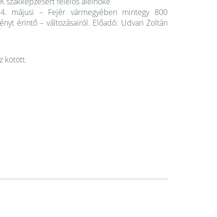
 szakképzésért felelős alelnöke
024. májusi – Fejér vármegyében mintegy 800
nyt érintő – változásairól. Előadó: Udvari Zoltán
 kötött.