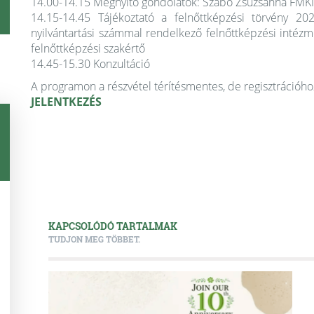
14.00-14.15 Megnyitó gondolatok: Szabó Zsuzsanna FMKIK
14.15-14.45 Tájékoztató a felnőttképzési törvény 2
nyilvántartási számmal rendelkező felnőttképzési intézmé
felnőttképzési szakértő
14.45-15.30 Konzultáció
A programon a részvétel térítésmentes, de regisztrációhoz
JELENTKEZÉS
KAPCSOLÓDÓ TARTALMAK
TUDJON MEG TÖBBET.