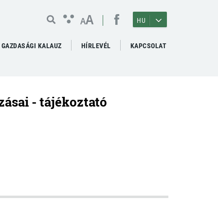
A
A
HU
GAZDASÁGI KALAUZ
HÍRLEVÉL
KAPCSOLAT
ásai - tájékoztató