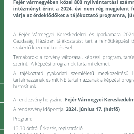
Fejér vármegyében közel 800 nyilvántartási szám
intézményt érint a 2024. évi nem rég megjelent 
várja az érdeklődőket a tájékoztató programra, jú
A Fejér Vármegyei Kereskedelmi és Iparkamara 2024. 
Gazdaság Házában tájékoztatást tart a felnőttképzési t
szakértő közreműködésével.
Témakörök: a törvény változásai, képzési program, tanú
szerint. A képzési programok tartalmi elemei.
A tájékoztató gyakorlati szemléletű megközelítésű 
tartalmazzanak és mit NE tartalmazzanak a képzési prog
biztosítunk.
A rendezvény helyszíne:
Fejér Vármegyei Kereskedel
A rendezvény időpontja:
2024. június 17. (hétfő)
Program:
13.30 órától Érkezés, regisztráció