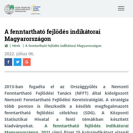
Toggle
navigat
A fenntartható fejlődés indikátorai
Magyarországon
Hírek
A fenntartható fejlődés indikátorai Magyarországon
2022. július 06.
2013-ban fogadta el az Országgyűlés a Nemzeti
Fenntartható Fejlődési Tanács (NFFT) által kidolgozott
Nemzeti Fenntartható Fejlődési Keretstratégiát. A stratégia
több ponton is illeszkedik a később megfogalmazott
fenntartható fejlődési célokhoz (SDG). A Központi
Statisztikai Hivatal a fenti témákban készített
kiadványokat.
A fenntartható fejlődés indikátorai
Magyarországon, 2021
című füzet 15 kulcsindikátort vizsgál