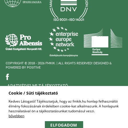
COPYRIGHT © 2018 - 2026 FMKIK. |
ALL RIGHTS RESERVED! DESIGNED &
POWERED BY
POSITIVE
ADATVÉDELMI TÁJÉKOZTATÓ
Cookie / Süti tájékoztató
KÖZÉRDEKÜ ADATOK
Kedves Látogató! Tájékoztatjuk, hogy az fmkik.hu honlap felhasználói
élmény fokozásának érdekében cookie-kat alkalmazunk. A honlapunk
FELNŐTTKÉPZŐ SZERVEZET
használatával ön a tájékoztatásunkat tudomásul veszi.
bővebben
KAPCSOLAT
ELFOGADOM