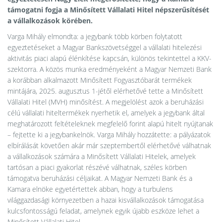
támogatni fogja a Minősített Vállalati Hitel népszerűsítését
a vállalkozások körében.
Varga Mihály elmondta: a jegybank több körben folytatott
egyeztetéseket a Magyar Bankszövetséggel a vállalati hitelezési
aktivitás piaci alapú élénkítése kapcsán, különös tekintettel a KKV-
szektorra. A közös munka eredményeként a Magyar Nemzeti Bank
a korábban alkalmazott Minősített Fogyasztóbarát termékek
mintájára, 2025. augusztus 1-jétől elérhetővé tette a Minősített
Vállalati Hitel (MVH) minősítést. A megjelölést azok a beruházási
célú vállalati hiteltermékek nyerhetik el, amelyek a jegybank által
meghatározott feltételeknek megfelelő forint alapú hitelt nyújtanak
– fejtette ki a jegybankelnök. Varga Mihály hozzátette: a pályázatok
elbírálását követően akár már szeptembertől elérhetővé válhatnak
a vállalkozások számára a Minősített Vállalati Hitelek, amelyek
tartósan a piaci gyakorlat részévé válhatnak, széles körben
támogatva beruházási céljaikat. A Magyar Nemzeti Bank és a
Kamara elnöke egyetértettek abban, hogy a turbulens
világgazdasági környezetben a hazai kisvállalkozások támogatása
kulcsfontosságú feladat, amelynek egyik újabb eszköze lehet a
Minősített Vállalati Hitel.