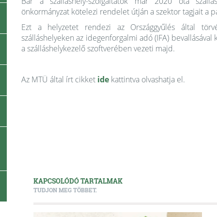
Bár a szálláshely-szolgáltatók már 2020 óta szállá
önkormányzat kötelezi rendelet útján a szektor tagjait a
Ezt a helyzetet rendezi az Országgyűlés által tör
szálláshelyeken az idegenforgalmi adó (IFA) bevallásával k
a szálláshelykezelő szoftverében vezeti majd.
Az MTÜ által írt cikket
ide
kattintva olvashatja el.
KAPCSOLÓDÓ TARTALMAK
TUDJON MEG TÖBBET.