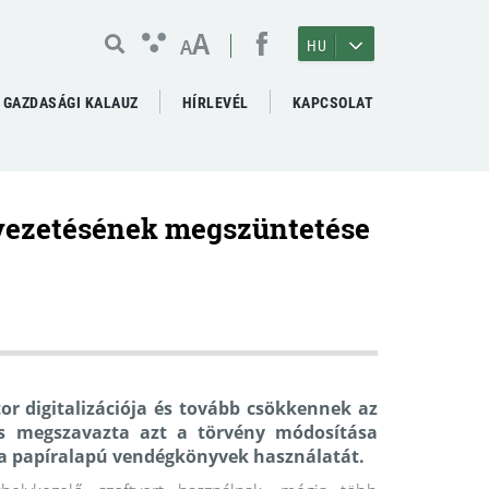
A
A
HU
GAZDASÁGI KALAUZ
HÍRLEVÉL
KAPCSOLAT
vezetésének megszüntetése
tor digitalizációja és tovább csökkennek az
és megszavazta azt a törvény módosítása
 a papíralapú vendégkönyvek használatát.