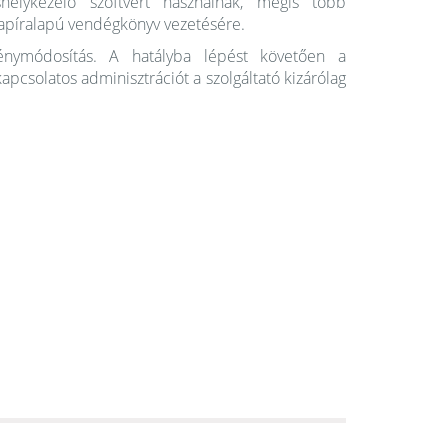
shelykezelő szoftvert használnak, mégis több
 papíralapú vendégkönyv vezetésére.
vénymódosítás. A hatályba lépést követően a
apcsolatos adminisztrációt a szolgáltató kizárólag