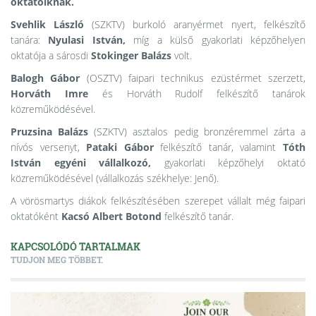
oktatóiknak.
Svehlik László
(SZKTV)
burkoló aranyérmet nyert, felkészítő
tanára:
Nyulasi István,
míg a külső gyakorlati képzőhelyen
oktatója a sárosdi
Stokinger Balázs
volt.
Balogh Gábor
(OSZTV) faipari technikus ezüstérmet szerzett,
Horváth Imre
és Horváth Rudolf felkészítő tanárok
közreműködésével.
Pruzsina Balázs
(SZKTV) asztalos pedig bronzéremmel zárta a
nívós versenyt,
Pataki Gábor
felkészítő tanár, valamint
Tóth
István egyéni vállalkozó,
gyakorlati képzőhelyi oktató
közreműködésével (vállalkozás székhelye: Jenő).
A vörösmartys diákok felkészítésében szerepet vállalt még faipari
oktatóként
Kacsó Albert
Botond
felkészítő tanár.
KAPCSOLÓDÓ TARTALMAK
TUDJON MEG TÖBBET.