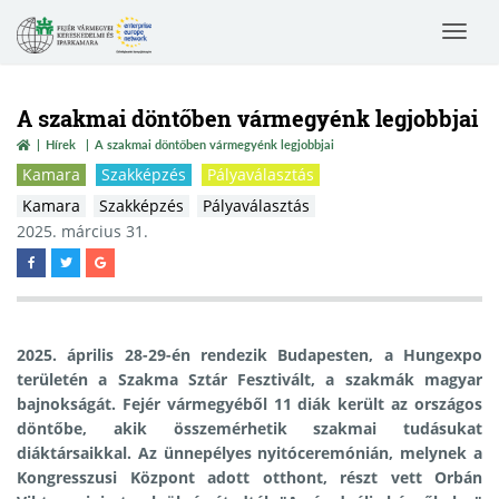
Toggle
navigat
A szakmai döntőben vármegyénk legjobbjai
Hírek
A szakmai döntőben vármegyénk legjobbjai
Kamara
Szakképzés
Pályaválasztás
Kamara
Szakképzés
Pályaválasztás
2025. március 31.
2025. április 28-29-én rendezik Budapesten, a Hungexpo
területén a Szakma Sztár Fesztivált, a szakmák magyar
bajnokságát. Fejér vármegyéből 11 diák került az országos
döntőbe, akik összemérhetik szakmai tudásukat
diáktársaikkal. Az ünnepélyes nyitóceremónián, melynek a
Kongresszusi Központ adott otthont, részt vett Orbán