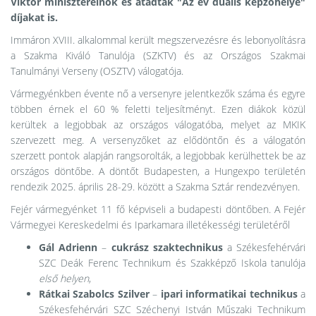
Viktor miniszterelnök és átadták "Az év duális képzőhelye"
díjakat is.
Immáron XVIII. alkalommal került megszervezésre és lebonyolításra
a Szakma Kiváló Tanulója (SZKTV) és az Országos Szakmai
Tanulmányi Verseny (OSZTV) válogatója.
Vármegyénkben évente nő a versenyre jelentkezők száma és egyre
többen érnek el 60 % feletti teljesítményt. Ezen diákok közül
kerültek a legjobbak az országos válogatóba, melyet az MKIK
szervezett meg. A versenyzőket az elődöntőn és a válogatón
szerzett pontok alapján rangsorolták, a legjobbak kerülhettek be az
országos döntőbe. A döntőt Budapesten, a Hungexpo területén
rendezik 2025. április 28-29. között a Szakma Sztár rendezvényen.
Fejér vármegyénket 11 fő képviseli a budapesti döntőben. A Fejér
Vármegyei Kereskedelmi és Iparkamara illetékességi területéről
Gál Adrienn
–
cukrász szaktechnikus
a Székesfehérvári
SZC Deák Ferenc Technikum és Szakképző Iskola tanulója
első helyen
,
Rátkai Szabolcs Szilver
–
ipari informatikai technikus
a
Székesfehérvári SZC Széchenyi István Műszaki Technikum