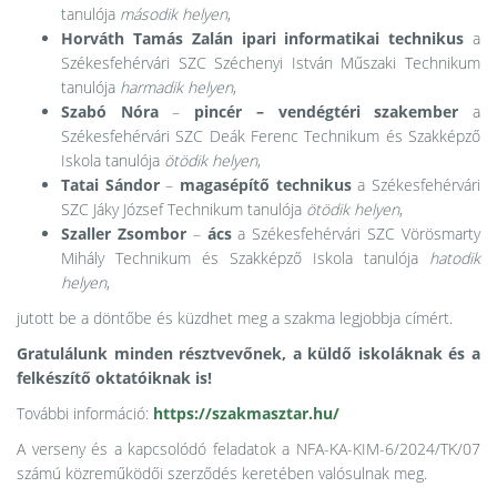
tanulója
második helyen
,
Horváth Tamás Zalán
ipari informatikai technikus
a
Székesfehérvári SZC Széchenyi István Műszaki Technikum
tanulója
harmadik helyen
,
Szabó Nóra
–
pincér – vendégtéri szakember
a
Székesfehérvári SZC Deák Ferenc Technikum és Szakképző
Iskola tanulója
ötödik helyen
,
Tatai Sándor
–
magasépítő technikus
a Székesfehérvári
SZC Jáky József Technikum tanulója
ötödik helyen
,
Szaller Zsombor
–
ács
a Székesfehérvári SZC Vörösmarty
Mihály Technikum és Szakképző Iskola tanulója
hatodik
helyen
,
jutott be a döntőbe és küzdhet meg a szakma legjobbja címért.
Gratulálunk minden résztvevőnek, a küldő iskoláknak és a
felkészítő oktatóiknak is!
További információ:
https://szakmasztar.hu/
A verseny és a kapcsolódó feladatok a NFA-KA-KIM-6/2024/TK/07
számú közreműködői szerződés keretében valósulnak meg.