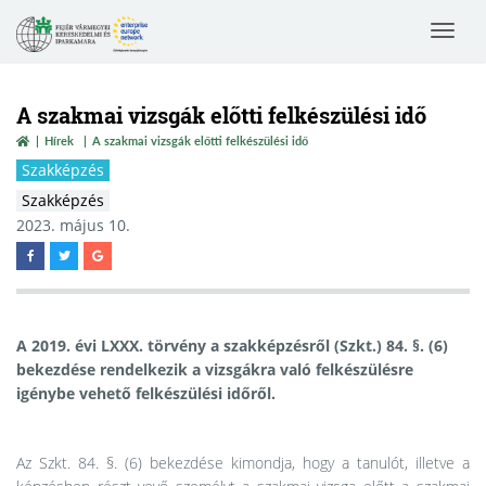
Toggle
navigat
A szakmai vizsgák előtti felkészülési idő
Hírek
A szakmai vizsgák előtti felkészülési idő
Szakképzés
Szakképzés
2023. május 10.
A 2019. évi LXXX. törvény a szakképzésről (Szkt.) 84. §. (6)
bekezdése rendelkezik a vizsgákra való felkészülésre
igénybe vehető felkészülési időről.
Az Szkt. 84. §. (6) bekezdése kimondja, hogy a tanulót, illetve a