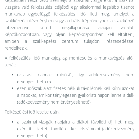
képzésben részt vevő személyt a szakmai vizsga előtt a szakmai
vizsgára való felkészülés céljából egy alkalommal legalább tizenöt
munkanap egybefüggő felkészülési idő illeti meg, amelyet a
szakképző intézményben vagy a duális képzőhelynek a szakképző
intézménnyel kötött megállapodása alapján vállalati
képzőközpontban, vagy olyan képzőközpontban kell eltölteni,
amiben a szakképzési centrum tulajdoni részesedéssel
rendelkezik.
A felkészülési idő munkajogilag mentesülés a munkavégzés alól,
tehát:
oktatási napnak minősül, így adókedvezmény nem
érvényesíthető rá
ezen időszak alatt fizetés nélküli távollétnek kell kiírni azokat
a napokat, amikor ténylegesen gyakorlati napon lenne a diák
(adókedvezmény nem érvényesíthető)
Felkészülési idő letelte után:
a szakmai vizsgák napjaira a diákot távolléti díj illeti meg,
ezért itt fizetett távollétet kell elszámolni (adókedvezmény
érvényesíthető)