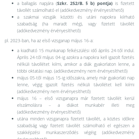
a ballagás napjára (
Szkr. 252/B. § b)
pontja)
is fizetett
távollét számolható el (adókedvezmény érvényesíthető)
a szakmai vizsgák közötti és utáni napokra kiírható
szabadság (ha maradt még), vagy fizetett távollét
(adókedvezmény érvényesíthető)
pl. 2023-ban, ha az első vizsganap május 16-a:
a kiadható 15 munkanap felkészülési idő április 24-től indul.
Április 24-től május 04-ig azokra a napokra kell igazolt fizetés
nélküli távollétet kiírni, amikor a diák gyakorlaton lenne, a
többi oktatási nap. (adókedvezmény nem érvényesíthető)
május 05-től május 15-ig időszakra, amely már gyakorlati nap
lenne, végig igazolt fizetés nélküli távollétet kell kiírni
(adókedvezmény nem érvényesíthető)
május 16 – első vizsganapra már fizetett távollét kerül
elszámolásra – a diákot munkabér illeti meg
(adókedvezmény érvényesíthető)
utána minden vizsganapra fizetett távollét, a köztes időkre
szabadság vagy fizetett távollét számolható el egészen a
szakképzési munkaszerződés végéig (adókedvezmény