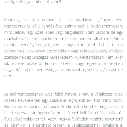
amelyeket figyelembe kell venni!
Kizárólag az étteremben és cukrászdában igénybe vett
reprezentációs célú vendéglátás számolható el kedvezményesen,
mint például egy üzleti ebéd vagy tárgyalások utáni vacsora, de egy
munkatárs születésnapi köszöntése már nem sorolható ide! Nem
minden vendéglátóegységben elfogyasztott étel, ital juttatása
adómentes, csak olyan éttermekben vagy cukrászdákban, amelyek
szerepelnek az Országos Kereskedelmi Nyilvántartásban – ami akár
itt
is ellenőrizhető. Fontos kitétel, hogy egyedül a helyben
fogyasztásra jár a mentesség, a kiszámlázott egyéb szolgáltatásokra
nem.
Az adómentességnek éves felső határa is van, a vállalkozás éves
összes bevételének egy százaléka, legfeljebb évi 100 millió forint.
Ha a reprezentációs juttatások értéke ezt a keretet meghaladja, a
felettes rész után negyedévente előleget kell fizetni és a kifizetőt
éves elszámolás terheli. Azért, hogy a feltételek megléte követhető
és bármikor ellenőrizhető legyen, a vállalkozásoknak továbbra is