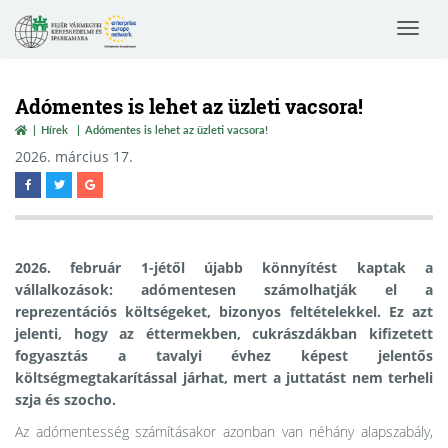
Toggle
navigat
Adómentes is lehet az üzleti vacsora!
Hírek
Adómentes is lehet az üzleti vacsora!
2026. március 17.
2026. február 1-jétől újabb könnyítést kaptak a
vállalkozások: adómentesen számolhatják el a
reprezentációs költségeket, bizonyos feltételekkel. Ez azt
jelenti, hogy az éttermekben, cukrászdákban kifizetett
fogyasztás a tavalyi évhez képest jelentős
költségmegtakarítással járhat, mert a juttatást nem terheli
szja és szocho.
Az adómentesség számításakor azonban van néhány alapszabály,