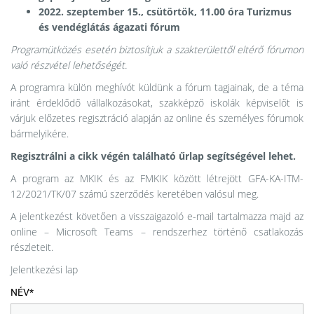
2022. szeptember 15., csütörtök, 11.00 óra Turizmus
és vendéglátás ágazati fórum
Programütközés esetén biztosítjuk a szakterülettől eltérő fórumon
való részvétel lehetőségét.
A programra külön meghívót küldünk a fórum tagjainak, de a téma
iránt érdeklődő vállalkozásokat, szakképző iskolák képviselőt is
várjuk előzetes regisztráció alapján az online és személyes fórumok
bármelyikére.
Regisztrálni a cikk végén található űrlap segítségével lehet.
A program az MKIK és az FMKIK között létrejött GFA-KA-ITM-
12/2021/TK/07 számú szerződés keretében valósul meg.
A jelentkezést követően a visszaigazoló e-mail tartalmazza majd az
online – Microsoft Teams – rendszerhez történő csatlakozás
részleteit.
Jelentkezési lap
NÉV*