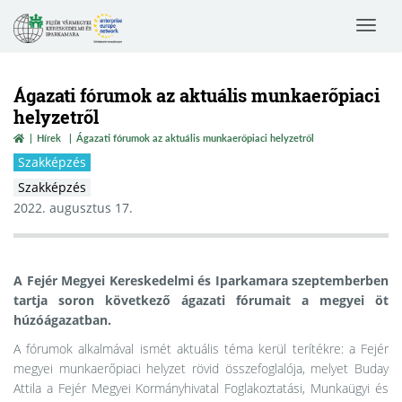
Toggle
navigat
Ágazati fórumok az aktuális munkaerőpiaci
helyzetről
Hírek
Ágazati fórumok az aktuális munkaerőpiaci helyzetről
Szakképzés
Szakképzés
2022. augusztus 17.
A Fejér Megyei Kereskedelmi és Iparkamara szeptemberben
tartja soron következő ágazati fórumait a megyei öt
húzóágazatban.
A fórumok alkalmával ismét aktuális téma kerül terítékre: a Fejér
megyei munkaerőpiaci helyzet rövid összefoglalója, melyet Buday
Attila a Fejér Megyei Kormányhivatal Foglakoztatási, Munkaügyi és