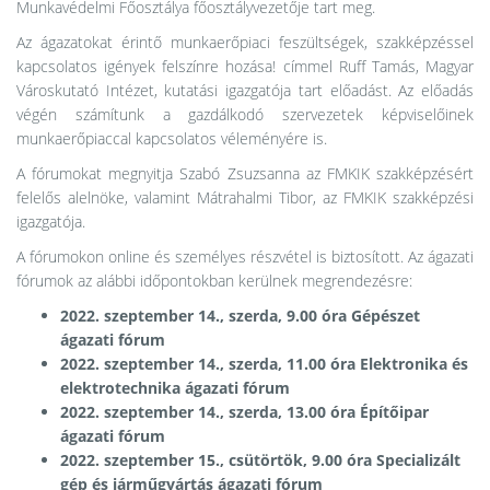
Munkavédelmi Főosztálya főosztályvezetője tart meg.
Az ágazatokat érintő munkaerőpiaci feszültségek, szakképzéssel
kapcsolatos igények felszínre hozása! címmel Ruff Tamás, Magyar
Városkutató Intézet, kutatási igazgatója tart előadást. Az előadás
végén számítunk a gazdálkodó szervezetek képviselőinek
munkaerőpiaccal kapcsolatos véleményére is.
A fórumokat megnyitja Szabó Zsuzsanna az FMKIK szakképzésért
felelős alelnöke, valamint Mátrahalmi Tibor, az FMKIK szakképzési
igazgatója.
A fórumokon online és személyes részvétel is biztosított. Az ágazati
fórumok az alábbi időpontokban kerülnek megrendezésre:
2022. szeptember 14., szerda, 9.00 óra Gépészet
ágazati fórum
2022. szeptember 14., szerda, 11.00 óra Elektronika és
elektrotechnika ágazati fórum
2022. szeptember 14., szerda, 13.00 óra Építőipar
ágazati fórum
2022. szeptember 15., csütörtök, 9.00 óra Specializált
gép és járműgyártás ágazati fórum