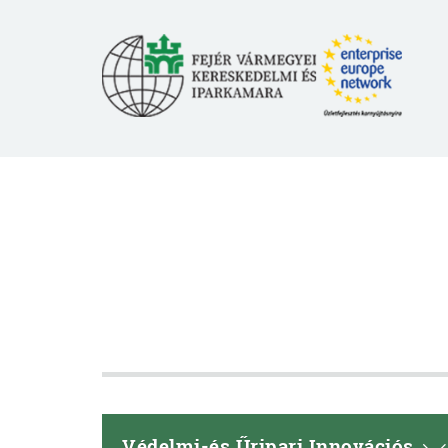
Védelmi-és Űripari Innovációs