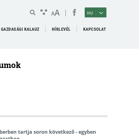
A
A
HU
GAZDASÁGI KALAUZ
HÍRLEVÉL
KAPCSOLAT
rumok
erben tartja soron következő - egyben
gazatban.