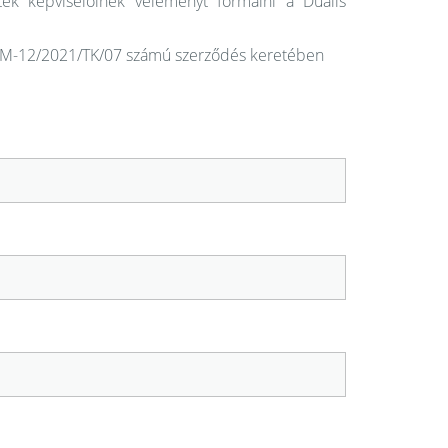
ek képviselőinek véleményt formálni a Duális
-ITM-12/2021/TK/07 számú szerződés keretében