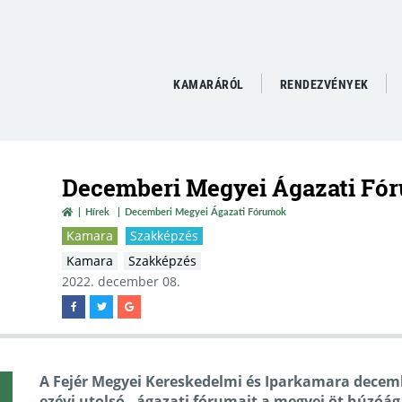
KAMARÁRÓL
RENDEZVÉNYEK
Decemberi Megyei Ágazati Fó
Hírek
Decemberi Megyei Ágazati Fórumok
Kamara
Szakképzés
Kamara
Szakképzés
2022. december 08.
A Fejér Megyei Kereskedelmi és Iparkamara decemb
ezévi utolsó - ágazati fórumait a megyei öt húzóá