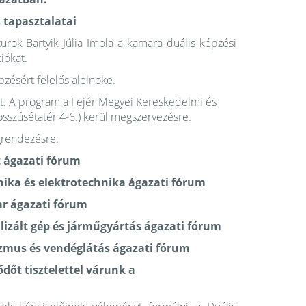
 tapasztalatai
urok-Bartyik Júlia Imola a kamara duális képzési
iókat.
zésért felelős alelnöke.
tott. A program a Fejér Megyei Kereskedelmi és
sszúsétatér 4-6.) kerül megszervezésre.
grendezésre:
t ágazati fórum
ika és elektrotechnika ágazati fórum
ar ágazati fórum
izált gép és járműgyártás ágazati fórum
zmus és vendéglátás ágazati fórum
dőt tisztelettel várunk a