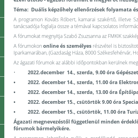
Téma: Duális képzőhely ellenőrzések folyamata és
A programon Kováts Róbert, kamarai szakértő, illetve Sz
tanácsadója foglalja össze a témával kapcsolatos informác
A fórumokat megnyitja Szabó Zsuzsanna az FMKIK szakkép
A fórumokon
online és személyes
részvétel is biztosí
Iparkamarában, (Gazdaság Háza, 8000 Székesfehérvár, Ho
Az ágazati fórumok az alábbi időpontokban kerülnek me
•
2022.december 14., szerda, 9.00 óra Gépésze
• 2022. december 14., szerda, 11.00 óra Elektron
• 2022. december 14., szerda, 13.00 óra Építőip
• 2022. december 15., csütörtök 9.00 óra Special
• 2022. december 15., csütörtök, 11.00 óra Turi
Ágazati megnevezéstől függetlenül minden érdeklő
fórumok bármelyikére.