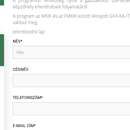
A programon lehetőség nyílik a gazdálkodó szervezet
képzőhely ellenőrzések folyamatáról.
A program az MKIK és az FMKIK között létrejött GFA-KA
valósul meg.
Jelentkezési lap:
NÉV*
CÉGNÉV
TELEFONSZÁM*
E-MAIL CÍM*