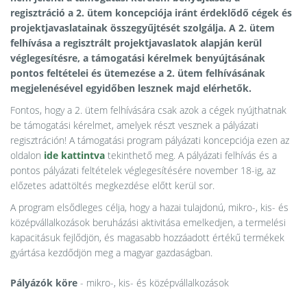
regisztráció a 2. ütem koncepciója iránt érdeklődő cégek és
projektjavaslatainak összegyűjtését szolgálja. A 2. ütem
felhívása a regisztrált projektjavaslatok alapján kerül
véglegesítésre, a támogatási kérelmek benyújtásának
pontos feltételei és ütemezése a 2. ütem felhívásának
megjelenésével egyidőben lesznek majd elérhetők.
Fontos, hogy a 2. ütem felhívására csak azok a cégek nyújthatnak
be támogatási kérelmet, amelyek részt vesznek a pályázati
regisztráción! A támogatási program pályázati koncepciója ezen az
oldalon
ide kattintva
tekinthető meg. A pályázati felhívás és a
pontos pályázati feltételek véglegesítésére november 18-ig, az
előzetes adattöltés megkezdése előtt kerül sor.
A program elsődleges célja, hogy a hazai tulajdonú, mikro-, kis- és
középvállalkozások beruházási aktivitása emelkedjen, a termelési
kapacitásuk fejlődjön, és magasabb hozzáadott értékű termékek
gyártása kezdődjön meg a magyar gazdaságban.
Pályázók köre
- mikro-, kis- és középvállalkozások