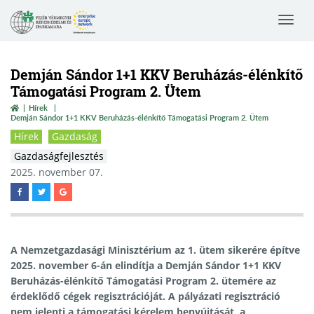
Toggle
navigat
Demján Sándor 1+1 KKV Beruházás-élénkítő
Támogatási Program 2. Ütem
Hírek
Demján Sándor 1+1 KKV Beruházás-élénkítő Támogatási Program 2. Ütem
Hírek
Gazdaság
Gazdaságfejlesztés
2025. november 07.
A Nemzetgazdasági Minisztérium az 1. ütem sikerére építve
2025. november 6-án elindítja a Demján Sándor 1+1 KKV
Beruházás-élénkítő Támogatási Program 2. ütemére az
érdeklődő cégek regisztrációját. A pályázati regisztráció
nem jelenti a támogatási kérelem benyújtását, a