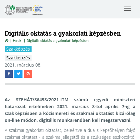
Toggle
navigat
Digitális oktatás a gyakorlati képzésben
Hírek
Digitális oktatás a gyakorlati képzésben
Szakképzés
Szakképzés
2021. március 08.
Az SZFHÁT/36453/2021-ITM számú egyedi miniszteri
határozat értelmében 2021. március 8-tól április 7-ig a
szakképzésben a közismereti és szakmai oktatást kizárólag
on-line módon, digitális munkarendben kell megszervezni.
A szakmai gyakorlati oktatást, beleértve a duális képzőhelyen folyó
szakmai oktatást - a szakma jellegétől és a szükséges eszközöktől