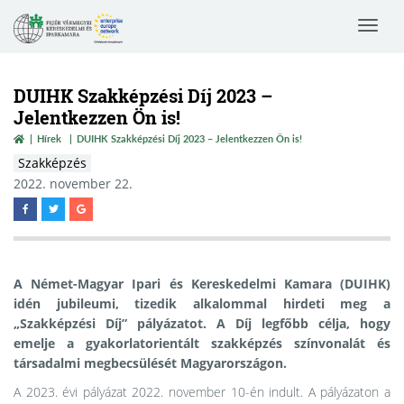
Toggle
navigat
DUIHK Szakképzési Díj 2023 –
Jelentkezzen Ön is!
Hírek
DUIHK Szakképzési Díj 2023 – Jelentkezzen Ön is!
Szakképzés
2022. november 22.
A Német-Magyar Ipari és Kereskedelmi Kamara (DUIHK)
idén jubileumi, tizedik alkalommal hirdeti meg a
„Szakképzési Díj” pályázatot. A Díj legfőbb célja, hogy
emelje a gyakorlatorientált szakképzés színvonalát és
társadalmi megbecsülését Magyarországon.
A 2023. évi pályázat 2022. november 10-én indult. A pályázaton a