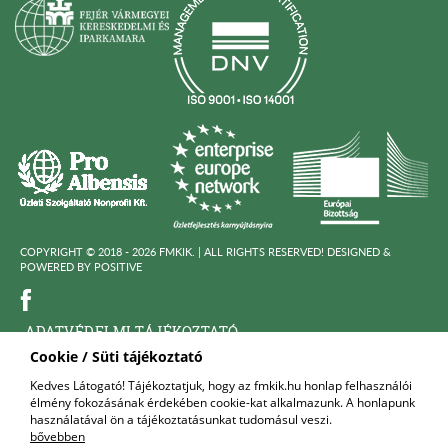
COPYRIGHT © 2018 - 2026 FMKIK. |
ALL RIGHTS RESERVED! DESIGNED &
POWERED BY
POSITIVE
ADATVÉDELMI TÁJÉKOZTATÓ
Cookie / Süti tájékoztató
KÖZÉRDEKÜ ADATOK
Kedves Látogató! Tájékoztatjuk, hogy az fmkik.hu honlap felhasználói
élmény fokozásának érdekében cookie-kat alkalmazunk. A honlapunk
FELNŐTTKÉPZŐ SZERVEZET
használatával ön a tájékoztatásunkat tudomásul veszi.
bővebben