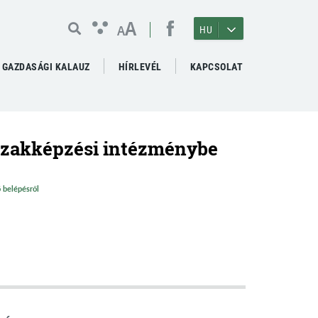
A
A
HU
GAZDASÁGI KALAUZ
HÍRLEVÉL
KAPCSOLAT
 szakképzési intézménybe
 belépésről