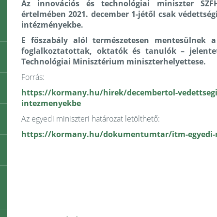
Az innovációs és technológiai miniszter SZFH
értelmében 2021. december 1-jétől csak védettségi
intézményekbe.
E főszabály alól természetesen mentesülnek 
foglalkoztatottak, oktatók és tanulók – jelen
Technológiai Minisztérium miniszterhelyettese.
Forrás:
https://kormany.hu/hirek/decembertol-vedettsegi-
intezmenyekbe
Az egyedi miniszteri határozat letölthető:
https://kormany.hu/dokumentumtar/itm-egyedi-m