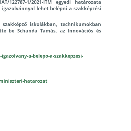
ÁT/122787-1/2021-ITM egyedi határozata
 igazolvánnyal lehet belépni a szakképzési
a szakképző iskolákban, technikumokban
tette be Schanda Tamás, az Innovációs és
igazolvany-a-belepo-a-szakkepzesi-
iniszteri-hatarozat