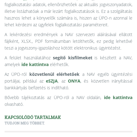
foglalkoztatási adatok, ellenőrizhetőek az aktuális jogviszonyadatok,
illetve listázhatóak a már lezárt foglalkoztatások is. Ez a szolgáltatás
hasznos lehet a könyvelők számára is, hiszen az ÜPO-n azonnal le
lehet kérdezni az ügyfelek foglalkoztatási paramétereit.
A lekérdezési eredmények a NAV szervezeti aláírásával ellátott
fájlként, XLSX., PDF formátumban letölthetők, ez pedig lehetővé
teszi a jogviszony-igazoláshoz kötött elektronikus ügyintézést.
A felület használatához
segítő kisfilmeket
is készített a NAV,
amelyek
ide kattintva
elérhetők.
Az ÜPO-ról
közvetlenül elérhetőek
a NAV egyéb ügyintézési
portáljai, például az
eSZJA
, az
ONYA
, és közvetlen irányítással
bankkártyás befizetés is indítható.
Bővebb tájékoztatás az ÜPO-ról a NAV oldalán,
ide kattintva
olvasható.
KAPCSOLÓDÓ TARTALMAK
TUDJON MEG TÖBBET.