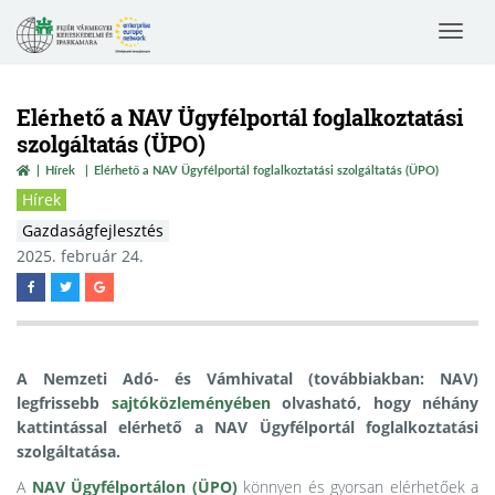
Toggle
navigat
Elérhető a NAV Ügyfélportál foglalkoztatási
szolgáltatás (ÜPO)
Hírek
Elérhető a NAV Ügyfélportál foglalkoztatási szolgáltatás (ÜPO)
Hírek
Gazdaságfejlesztés
2025. február 24.
A Nemzeti Adó- és Vámhivatal (továbbiakban: NAV)
legfrissebb
sajtóközleményében
olvasható, hogy néhány
kattintással elérhető a NAV Ügyfélportál foglalkoztatási
szolgáltatása.
A
NAV Ügyfélportálon (ÜPO)
könnyen és gyorsan elérhetőek a