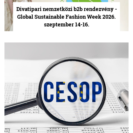
Divatipari nemzetközi b2b rendezvény -
Global Sustainable Fashion Week 2026.
szeptember 14-16.