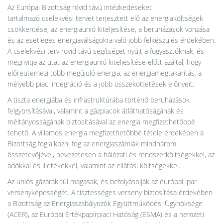
Az Európai Bizottság rövid távú intézkedéseket
tartalmazó cselekvési tervet terjesztett elő az energiaköltségek
csökkentése, az energiaunió kiteljesítése, a beruházások vonzása
és az esetleges energiaválságokra való jobb felkészülés érdekében.
A cselekvési terv rövid távú segítséget nyújt a fogyasztóknak, és
megnyitja az utat az energiaunió kiteljesítése előtt azáltal, hogy
előreütemezi több megújuló energia, az energiamegtakarítás, a
mélyebb piaci integráció és a jobb összeköttetések előnyeit.
A tiszta energiába és infrastruktúrába történő beruházások
felgyorsításával, valamint a gázpiacok átláthatóságának és
méltányosságának biztosításával az energia megfizethetőbbé
tehető.
A villamos energia megfizethetőbbé tétele érdekében a
Bizottság foglalkozni fog az energiaszámlák mindhárom
összetevőjével, nevezetesen a hálózati és rendszerköltségekkel, az
adókkal és illetékekkel, valamint az ellátási költségekkel.
Az uniós gázárak túl magasak, és befolyásolják az európai ipar
versenyképességét. A tisztességes verseny biztosítása érdekében
a Bizottság az Energiaszabályozók Együttműködési Ügynöksége
(ACER), az Európai Értékpapírpiaci Hatóság (ESMA) és a nemzeti