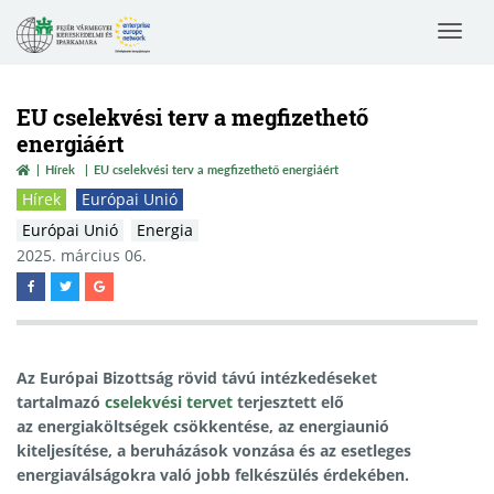
Toggle
navigat
EU cselekvési terv a megfizethető
energiáért
Hírek
EU cselekvési terv a megfizethető energiáért
Hírek
Európai Unió
Európai Unió
Energia
2025. március 06.
Az Európai Bizottság rövid távú intézkedéseket
tartalmazó
cselekvési tervet
terjesztett elő
az energiaköltségek csökkentése, az energiaunió
kiteljesítése, a beruházások vonzása és az esetleges
energiaválságokra való jobb felkészülés érdekében.