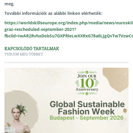
meg.
További információk az alábbi linken elérhetők:
https://worldskillseurope.org/index.php/media/news/euroskil
graz-rescheduled-september-2021?
fbclid=IwAR2RvhxDobSu7GXPRleLwXXRxG78a0LJgQvTw7VzwC
KAPCSOLÓDÓ TARTALMAK
TUDJON MEG TÖBBET.