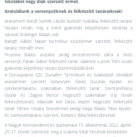
Iskolából négy diák szerzett érmet.
Gratulálunk a versenyzőknek és felkészítő tanáraiknak!
Aranyérem került Svehlik László burkoló nyakába, felkészítő tanára:
Nyulasi István, míg a külső gyakorlati képzőhelyen oktatója a
sárosdi Stokinger Balázs volt.
Balogh Gábor faipari technikus ezüstérmet szerzett, felkészítő
tanára: Horváth Imre.
Pruzsina Balázs asztalos pedig bronzéremmel zárta a nívós
versenyt, Pataki Gábor felkészítő tanár, valamint a jenői Tóth István
gyakorlati képzőhelyi oktató közreműködésével.
A Dunaújvárosi SZC Dunaferr Technikum és Szakképző Iskolából
aranyérmet szerzett Sebestyén Dávid Gusztáv épület- és
szerkezetlakatos szakmában (felkészítő tanár: Szentandrássy
Gyula) és Zagyva Bence hegesztő szakmában (Ujj István
felkészítésével). Második lett Dézsi Martin hegesztő (felkészítő
tanár: Dénes István), bronzérmet pedig Varga Balázs Tibor épület-
és szerkezetlakatos szerzett, Kollarics Béla felkészítésével.
A Magyar Kereskedelmi és Iparkamara 15. alkalommal, 2022. április
25-27. között szervezte meg a Szakma Sztár Fesztivál kereteiben