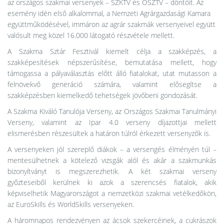
az országos szakmai versenyek – SZKTV és OSZTV – döntőit. Az
esemény idén első alkalommal, a Nemzeti Agrárgazdasági Kamara
együttműködésével, immáron az agrár szakmák versenyeivel együtt
valósult meg közel 16.000 látogató részvétele mellett.
A Szakma Sztár Fesztivál kiemelt célja a szakképzés, a
szakképesítések népszerűsítése, bemutatása mellett, hogy
támogassa a pályaválasztás előtt álló fiatalokat, utat mutasson a
felnövekvő generáció számára, valamint elősegítse a
szakképzésben kiemelkedő tehetségek jövőbeni gondozását.
A Szakma Kiváló Tanulója Verseny, az Országos Szakmai Tanulmányi
Verseny, valamint az Ipar 4.0 verseny díjazottjai mellett
elismerésben részesültek a határon túlról érkezett versenyzők is.
A versenyeken jól szereplő diákok – a versengés élményén túl –
mentesülhetnek a kötelező vizsgák alól és akár a szakmunkás
bizonyítványt is megszerezhetik. A két szakmai verseny
győzteseiből kerülnek ki azok a szerencsés fiatalok, akik
képviselhetik Magyarországot a nemzetközi szakmai vetélkedőkön,
az EuroSkills és WorldSkills versenyeken.
A háromnapos rendezvényen az ácsok szekercéinek, a cukrászok