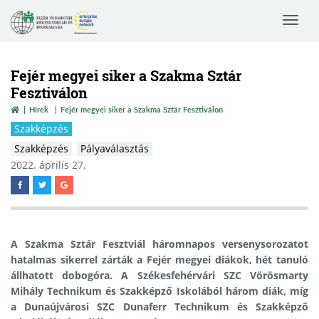
Toggle
navigat
Fejér megyei siker a Szakma Sztár
Fesztiválon
Hírek
Fejér megyei siker a Szakma Sztár Fesztiválon
Szakképzés
Szakképzés
Pályaválasztás
2022. április 27.
A Szakma Sztár Fesztviál háromnapos versenysorozatot
hatalmas sikerrel zárták a Fejér megyei diákok, hét tanuló
állhatott dobogóra. A Székesfehérvári SZC Vörösmarty
Mihály Technikum és Szakképző Iskolából három diák, míg
a Dunaújvárosi SZC Dunaferr Technikum és Szakképző