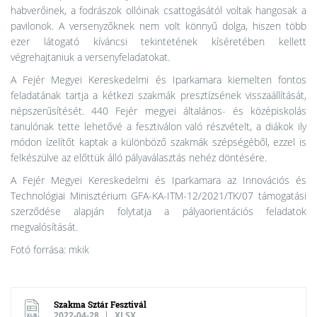
habverőinek, a fodrászok ollóinak csattogásától voltak hangosak a
pavilonok. A versenyzőknek nem volt könnyű dolga, hiszen több
ezer látogató kíváncsi tekintetének kíséretében kellett
végrehajtaniuk a versenyfeladatokat.
A Fejér Megyei Kereskedelmi és Iparkamara kiemelten fontos
feladatának tartja a kétkezi szakmák presztízsének visszaállítását,
népszerűsítését. 440 Fejér megyei általános- és középiskolás
tanulónak tette lehetővé a fesztiválon való részvételt, a diákok ily
módon ízelítőt kaptak a különböző szakmák szépségéből, ezzel is
felkészülve az előttük álló pályaválasztás nehéz döntésére.
A Fejér Megyei Kereskedelmi és Iparkamara az Innovációs és
Technológiai Minisztérium GFA-KA-ITM-12/2021/TK/07 támogatási
szerződése alapján folytatja a pályaorientációs feladatok
megvalósítását.
Fotó forrása: mkik
Szakma Sztár Fesztivál
2022-04-28
XLSX