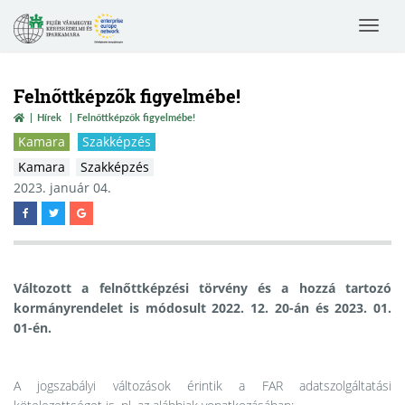
Toggle
navigat
Felnőttképzők figyelmébe!
Hírek
Felnőttképzők figyelmébe!
Kamara
Szakképzés
Kamara
Szakképzés
2023. január 04.
Változott a felnőttképzési törvény és a hozzá tartozó
kormányrendelet is módosult 2022. 12. 20-án és 2023. 01.
01-én.
A jogszabályi változások érintik a FAR adatszolgáltatási