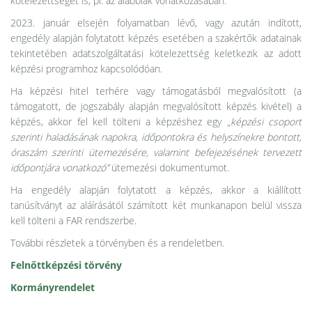
kötelezettséget is, pl. az alábbiak vonatkozásában:
2023. január elsején folyamatban lévő, vagy azután indított,
engedély alapján folytatott képzés esetében a szakértők adatainak
tekintetében adatszolgáltatási kötelezettség keletkezik az adott
képzési programhoz kapcsolódóan.
Ha képzési hitel terhére vagy támogatásból megvalósított (a
támogatott, de jogszabály alapján megvalósított képzés kivétel) a
képzés, akkor fel kell tölteni a képzéshez egy „
képzési csoport
szerinti haladásának napokra, időpontokra és helyszínekre bontott,
óraszám szerinti ütemezésére, valamint befejezésének tervezett
időpontjára vonatkozó”
ütemezési dokumentumot.
Ha engedély alapján folytatott a képzés, akkor a kiállított
tanúsítványt az aláírásától számított két munkanapon belül vissza
kell tölteni a FAR rendszerbe.
További részletek a törvényben és a rendeletben.
Felnőttképzési törvény
Kormányrendelet