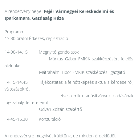
A rendezvény helye:
Fejér Vármegyei Kereskedelmi és
Iparkamara, Gazdaság Háza
Programm:
13.30 órától Érkezés, regisztráció
14.00-14.15 Megnyitó gondolatok
Márkus Gábor
FMKIK szakképzésért felelős
alelnöke
Mátrahalmi Tibor FMKIK szakképzési igazgató
14.15-14.45 Tájékoztatás a felnőttképzés aktuális kérdéseiről,
változásokról,
illetve a mikrotanúsítványok kiadásának
jogszabályi feltételeiről.
Udvari Zoltán szakértő
14.45-15.30 Konzultáció
A rendezvényre meghívót küldtünk, de minden érdeklődőt