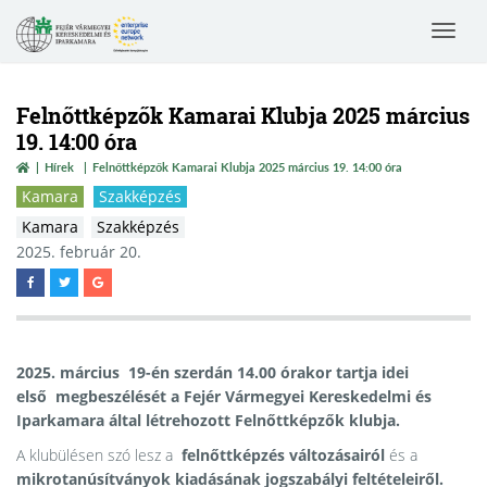
Toggle
navigat
Felnőttképzők Kamarai Klubja 2025 március
19. 14:00 óra
Hírek
Felnőttképzők Kamarai Klubja 2025 március 19. 14:00 óra
Kamara
Szakképzés
Kamara
Szakképzés
2025. február 20.
2025. március 19-én szerdán 14.00 órakor tartja idei
első megbeszélését a Fejér Vármegyei Kereskedelmi és
Iparkamara által létrehozott Felnőttképzők klubja.
A klubülésen szó lesz a
felnőttképzés változásairól
és a
mikrotanúsítványok kiadásának jogszabályi feltételeiről.