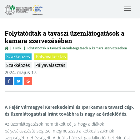
Toggle
navigat
Folytatódtak a tavaszi üzemlátogatások a
kamara szervezésében
Hírek
Folytatódtak a tavaszi üzemlátogatások a kamara szervezésében
Szakképzés
Pályaválasztás
Szakképzés
Pályaválasztás
2024. május 17.
A Fejér Vármegyei Kereskedelmi és Iparkamara tavaszi cég-,
és üzemlátogatásai iránt továbbra is nagy az érdeklődés.
Az üzemlátogatások nem titkolt célja, hogy a diákok
pályaválasztását segítse, megmutassa a kétkezi szakmák
szépségét, nehézségeit. A duális hálózat gazdálkodói betekintést