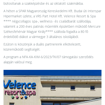
biztosítanak a szakképzésbe és az oktatott szakmákba.
A héten a SPAR Magyarország Kereskedelmi Kft. Budai úti Interspar
Hipermarket üzlete, a VRS Part Hotel Kft. Velence Resort & Spa
**** négycsillagos spa-, wellness- és családbarát szállodája,
valamint a 200 éves patinás műemlék épületben működő Mercure
Székesfehérvár Magyar Király**** szálloda fogadta a 80 fő
érdeklődő diákot a vármegye 3 általános iskolájából.
Ezúton is köszönjük a duális partnereink elkötelezett,
közreműködő segítségét.
A program a NFA-KA-KIM-6/2023/TK/07 támogatási szerződés
alapján valósul meg.