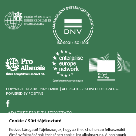
COPYRIGHT © 2018 - 2026 FMKIK. |
ALL RIGHTS RESERVED! DESIGNED &
POWERED BY
POSITIVE
ADATVÉDELMI TÁJÉKOZTATÓ
Cookie / Süti tájékoztató
KÖZÉRDEKÜ ADATOK
Kedves Látogató! Tájékoztatjuk, hogy az fmkik.hu honlap felhasználói
élmény fokozásának érdekében cookie-kat alkalmazunk. A honlapunk