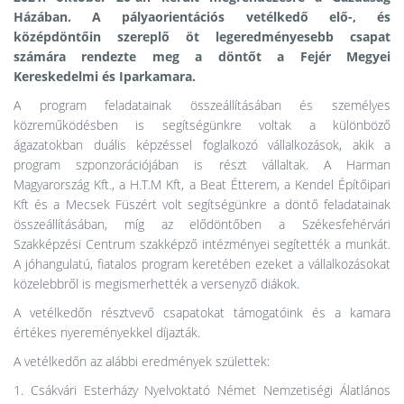
Házában. A pályaorientációs vetélkedő elő-, és
középdöntőin szereplő öt legeredményesebb csapat
számára rendezte meg a döntőt a Fejér Megyei
Kereskedelmi és Iparkamara.
A program feladatainak összeállításában és személyes
közreműködésben is segítségünkre voltak a különböző
ágazatokban duális képzéssel foglalkozó vállalkozások, akik a
program szponzorációjában is részt vállaltak. A Harman
Magyarország Kft., a H.T.M Kft, a Beat Étterem, a Kendel Építőipari
Kft és a Mecsek Füszért volt segítségünkre a döntő feladatainak
összeállításában, míg az elődöntőben a Székesfehérvári
Szakképzési Centrum szakképző intézményei segítették a munkát.
A jóhangulatú, fiatalos program keretében ezeket a vállalkozásokat
közelebbről is megismerhették a versenyző diákok.
A vetélkedőn résztvevő csapatokat támogatóink és a kamara
értékes nyereményekkel díjazták.
A vetélkedőn az alábbi eredmények születtek:
1. Csákvári Esterházy Nyelvoktató Német Nemzetiségi Álatlános