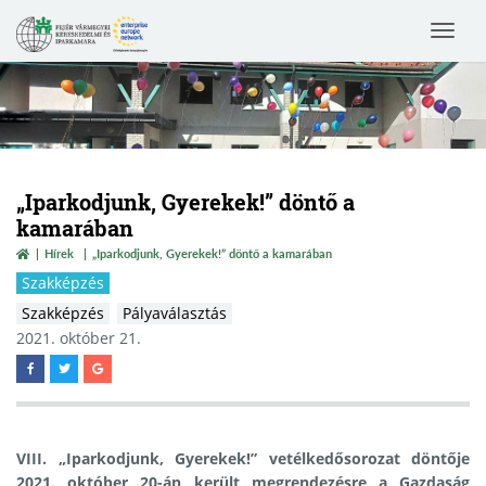
Toggle
navigat
„Iparkodjunk, Gyerekek!” döntő a
kamarában
Hírek
„Iparkodjunk, Gyerekek!” döntő a kamarában
Szakképzés
Szakképzés
Pályaválasztás
2021. október 21.
VIII. „Iparkodjunk, Gyerekek!” vetélkedősorozat döntője
2021. október 20-án került megrendezésre a Gazdaság