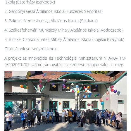
Iskola (Esterházy iparkodók)
2. Gárdonyi Géza Általános Iskola (Fűszeres Senoritas)
3. Pákozdi Nemeskócsag Általános Iskola (Sültkaraj)
4. Székesfehérvári Munkácsy Mihály Általános Iskola (Vodocsebo)
5. Bicskei Csokonai Vitéz Mihály Általános Iskola (Logikai Királynők)
Gratulálunk versenyzőinknek!
A projekt az Innovációs és Technológiai Minisztérium NFA-KA-ITM-
9/2020/TK/07 számú támogatási szerződése alapján valósult meg.