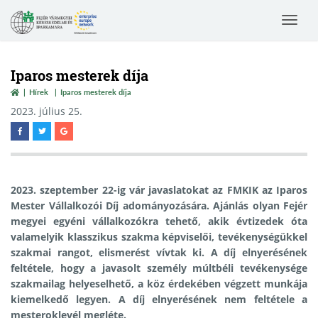
Toggle
navigat
Iparos mesterek díja
Hírek
Iparos mesterek díja
2023. július 25.
2023. szeptember 22-ig vár javaslatokat az FMKIK az Iparos
Mester Vállalkozói Díj adományozására.
Ajánlás olyan Fejér
megyei egyéni vállalkozókra tehető, akik évtizedek óta
valamelyik klasszikus szakma képviselői, tevékenységükkel
szakmai rangot, elismerést vívtak ki. A díj elnyerésének
feltétele, hogy a javasolt személy múltbéli tevékenysége
szakmailag helyeselhető, a köz érdekében végzett munkája
kiemelkedő legyen. A díj elnyerésének nem feltétele a
mesteroklevél megléte.