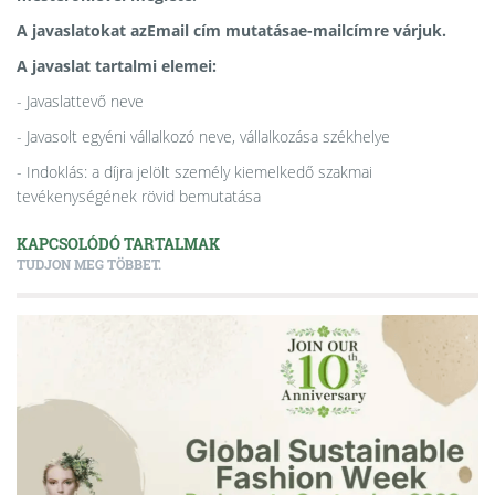
A javaslatokat az
Email cím mutatása
e-mailcímre várjuk.
A javaslat tartalmi elemei:
- Javaslattevő neve
- Javasolt egyéni vállalkozó neve, vállalkozása székhelye
- Indoklás: a díjra jelölt személy kiemelkedő szakmai
tevékenységének rövid bemutatása
KAPCSOLÓDÓ TARTALMAK
TUDJON MEG TÖBBET.