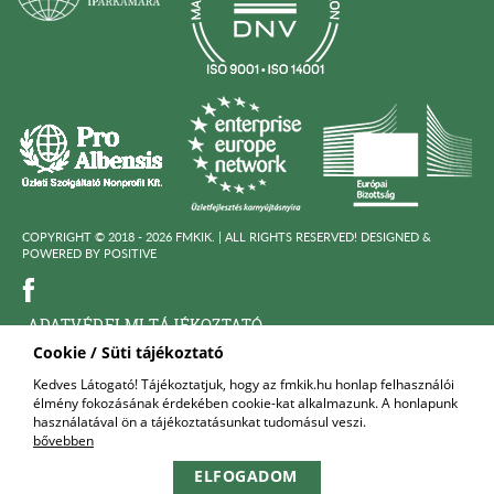
COPYRIGHT © 2018 - 2026 FMKIK. |
ALL RIGHTS RESERVED! DESIGNED &
POWERED BY
POSITIVE
ADATVÉDELMI TÁJÉKOZTATÓ
Cookie / Süti tájékoztató
KÖZÉRDEKÜ ADATOK
Kedves Látogató! Tájékoztatjuk, hogy az fmkik.hu honlap felhasználói
élmény fokozásának érdekében cookie-kat alkalmazunk. A honlapunk
FELNŐTTKÉPZŐ SZERVEZET
használatával ön a tájékoztatásunkat tudomásul veszi.
bővebben
KAPCSOLAT
ELFOGADOM