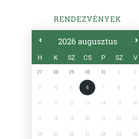
RENDEZVÉNYEK
2026 augusztus
H
K
SZ
CS
P
SZ
V
27
28
29
30
31
1
2
3
4
5
6
7
8
9
10
11
12
13
14
15
16
17
18
19
20
21
22
23
24
25
26
27
28
29
30