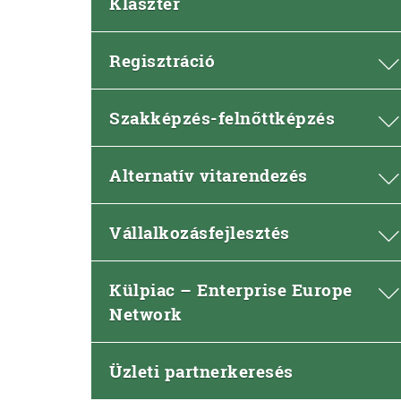
Klaszter
Regisztráció
Szakképzés-felnőttképzés
Alternatív vitarendezés
Vállalkozásfejlesztés
Külpiac – Enterprise Europe
Network
Üzleti partnerkeresés