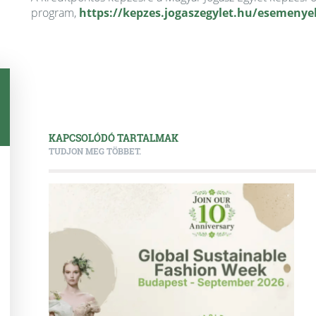
program,
https://kepzes.jogaszegylet.hu/esemenye
KAPCSOLÓDÓ TARTALMAK
TUDJON MEG TÖBBET.