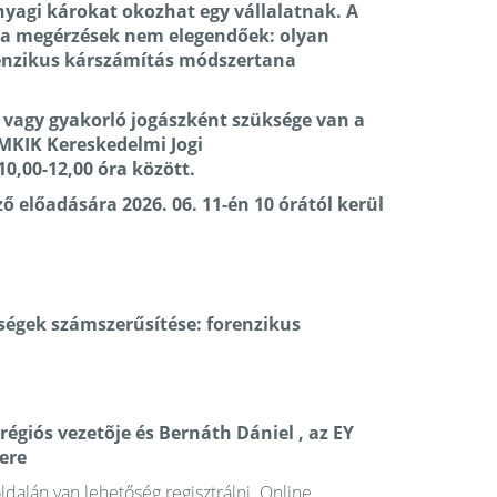
nyagi károkat okozhat egy vállalatnak. A
n a megérzések nem elegendőek: olyan
renzikus kárszámítás módszertana
 vagy gyakorló jogászként szüksége van a
 MKIK Kereskedelmi Jogi
0,00-12,00 óra között.
 előadására 2026. 06. 11-én 10 órától kerül
eségek számszerűsítése: forenzikus
régiós vezetõje és Bernáth Dániel , az EY
ere
dalán van lehetőség regisztrálni. Online