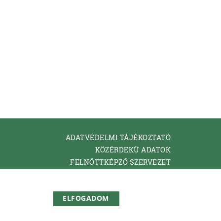
ADATVÉDELMI TÁJÉKOZTATÓ
KÖZÉRDEKÜ ADATOK
FELNŐTTKÉPZŐ SZERVEZET
KAPCSOLAT
ELFOGADOM