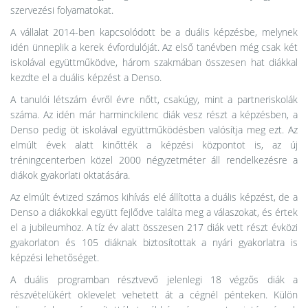
szervezési folyamatokat.
A vállalat 2014-ben kapcsolódott be a duális képzésbe, melynek
idén ünneplik a kerek évfordulóját. Az első tanévben még csak két
iskolával együttműködve, három szakmában összesen hat diákkal
kezdte el a duális képzést a Denso.
A tanulói létszám évről évre nőtt, csakúgy, mint a partneriskolák
száma. Az idén már harminckilenc diák vesz részt a képzésben, a
Denso pedig öt iskolával együttműködésben valósítja meg ezt. Az
elmúlt évek alatt kinőtték a képzési központot is, az új
tréningcenterben közel 2000 négyzetméter áll rendelkezésre a
diákok gyakorlati oktatására.
Az elmúlt évtized számos kihívás elé állította a duális képzést, de a
Denso a diákokkal együtt fejlődve találta meg a válaszokat, és értek
el a jubileumhoz. A tíz év alatt összesen 217 diák vett részt évközi
gyakorlaton és 105 diáknak biztosítottak a nyári gyakorlatra is
képzési lehetőséget.
A duális programban résztvevő jelenlegi 18 végzős diák a
részvételükért oklevelet vehetett át a cégnél pénteken. Külön