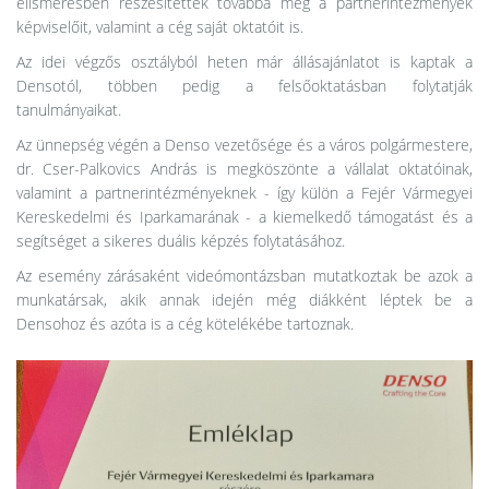
elismerésben részesítették továbbá még a partnerintézmények
képviselőit, valamint a cég saját oktatóit is.
Az idei végzős osztályból heten már állásajánlatot is kaptak a
Densotól, többen pedig a felsőoktatásban folytatják
tanulmányaikat.
Az ünnepség végén a Denso vezetősége és a város polgármestere,
dr. Cser-Palkovics András is megköszönte a vállalat oktatóinak,
valamint a partnerintézményeknek - így külön a Fejér Vármegyei
Kereskedelmi és Iparkamarának - a kiemelkedő támogatást és a
segítséget a sikeres duális képzés folytatásához.
Az esemény zárásaként videómontázsban mutatkoztak be azok a
munkatársak, akik annak idején még diákként léptek be a
Densohoz és azóta is a cég kötelékébe tartoznak.