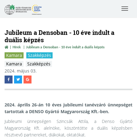
Toggle
navigat
Jubileum a Densoban - 10 éve indult a
duális képzés
Hírek
Jubileum a Densoban - 10 éve indult a duális képzés
Kamara
Szakképzés
Kamara
Szakképzés
2024. május 03.
2024. április 26-án 10 éves jubileumi tanévzáró ünnepséget
tartottak a DENSO Gyártó Magyarország Kft.-ben.
Jubileumi ünnepségen Szincsák Attila, a Denso Gyártó
Magyarország Kft. alelnöke, köszöntötte a duális képzésben
résztvevő partnereket, diákokat, oktatókat.