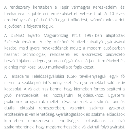
A rendezvény keretében a Fejér Vármegyei Kereskedelmi és
Iparkamara is jubileumi emlékplakettet vehetett át. A 10 éves
eredményes és példa értékű együttműködést, szándékunk szerint
a jövőben is folytatni fogjuk.
A DENSO Gyártó Magyarország Kft.-t 1997-ben alapították
Székesfehérváron. A cég működését dízel szivattyú gyártásával
kezdte, majd gyors növekedésnek indult; a modern autóiparban
használt technológiák, rendszerek és alkatrészek piacvezető
beszállítójaként a legnagyobb autógyártókat látja el termékeivel és
jelenleg már közel 5000 munkavállalót foglalkoztat.
A Társadalmi Felelősségvállalási (CSR) tevékenységük egyik fő
eleme a szakképző intézményekkel és egyetemekkel való aktív
kapcsolat. A vállalat hisz benne, hogy kiemelten fontos segíteni a
jövő nemzedékét és hozzájárulni fejlődésükhöz. Egyetemi
gyakornok programjuk mellett részt vesznek a szakmát tanulók
duális oktatási rendszerében, valamint szakmai gyakorlat
letöltésére is van lehetőség. Gyárlátogatások és szakmai előadások
keretében rendszeresen lehetőséget biztosítanak a jövő
szakembereinek, hogy megismerhessék a vállalatnál folyó gyártási,