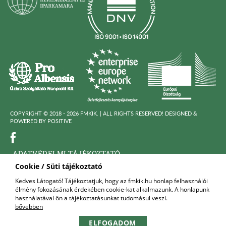
COPYRIGHT © 2018 - 2026 FMKIK. |
ALL RIGHTS RESERVED! DESIGNED &
POWERED BY
POSITIVE
ADATVÉDELMI TÁJÉKOZTATÓ
Cookie / Süti tájékoztató
KÖZÉRDEKÜ ADATOK
Kedves Látogató! Tájékoztatjuk, hogy az fmkik.hu honlap felhasználói
élmény fokozásának érdekében cookie-kat alkalmazunk. A honlapunk
FELNŐTTKÉPZŐ SZERVEZET
használatával ön a tájékoztatásunkat tudomásul veszi.
bővebben
KAPCSOLAT
ELFOGADOM