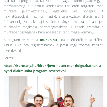
A diákok a programnak köszönhetően vagy önkormányzati, vagy a
mezőgazdaság, a turizmus-vendéglátás területén folytatott nyári
munkára jelentkezhetnek, legfeljebb két hónapra. A
helyhatóságoknál maximum napi 6, a vállalkozásoknál akár napi 8
órában dolgozhatnak majd. Az önkormányzati munkáltató a teljes
munkabért megkapja bértámogatásként. A cégek számára a
munkabér összegének háromnegyedét téríti meg a kormány.
A program részletei a
munka.hu
oldalon érhetők el. A diákok
június 15-e óta regisztrálhatnak a járási vagy fővárosi kerületi
hivataloknál.
Forrás:
https://kormany.hu/hirek/jovo-heten-mar-dolgozhatnak-a-
nyari-diakmunka-program-resztvevoi