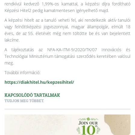
rendkívül kedvező 1,99%-os kamattal, a képzési díjra fordítható
Képzési Hitel2 pedig kamatmentesen igényelhető majd.
A képzési hitelt az a tanuló veheti fel, aki rendelkezik aktív tanulói
vagy felnőttképzési jogviszonnyal, magyar állampolgár, elmúlt 18
éves, de az 55. életévét még nem töltötte be és van bejelentett
lakcíme.
A tájékoztatás az NFA-KA-ITM-9/2020/TK/07 Innovációs és
Technológiai Minisztérium támogatási szerződés keretében valósul
meg.
További információ:
https://diakhitel.hu/kepzesihitel/
KAPCSOLÓDÓ TARTALMAK
TUDJON MEG TÖBBET.