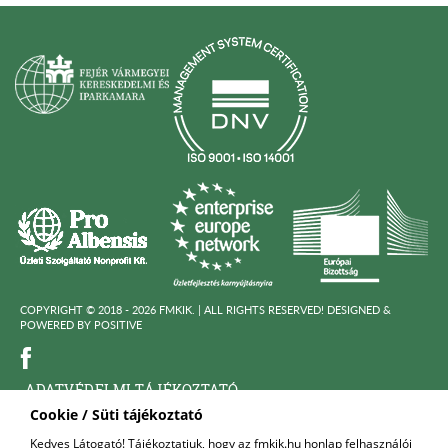
COPYRIGHT © 2018 - 2026 FMKIK. |
ALL RIGHTS RESERVED! DESIGNED &
POWERED BY
POSITIVE
ADATVÉDELMI TÁJÉKOZTATÓ
Cookie / Süti tájékoztató
KÖZÉRDEKÜ ADATOK
Kedves Látogató! Tájékoztatjuk, hogy az fmkik.hu honlap felhasználói