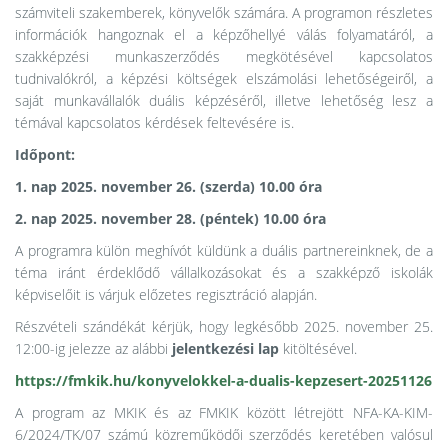
számviteli szakemberek, könyvelők számára. A programon részletes
információk hangoznak el a képzőhellyé válás folyamatáról, a
szakképzési munkaszerződés megkötésével kapcsolatos
tudnivalókról, a képzési költségek elszámolási lehetőségeiről, a
saját munkavállalók duális képzéséről, illetve lehetőség lesz a
témával kapcsolatos kérdések feltevésére is.
Időpont:
1. nap 2025. november 26. (szerda) 10.00 óra
2. nap 2025. november 28. (péntek) 10.00 óra
A programra külön meghívót küldünk a duális partnereinknek, de a
téma iránt érdeklődő vállalkozásokat és a szakképző iskolák
képviselőit is várjuk előzetes regisztráció alapján.
Részvételi szándékát kérjük, hogy legkésőbb 2025. november 25.
12:00-ig jelezze az alábbi
jelentkezési lap
kitöltésével.
https://fmkik.hu/konyvelokkel-a-dualis-kepzesert-20251126
A program az MKIK és az FMKIK között létrejött NFA-KA-KIM-
6/2024/TK/07 számú közreműködői szerződés keretében valósul