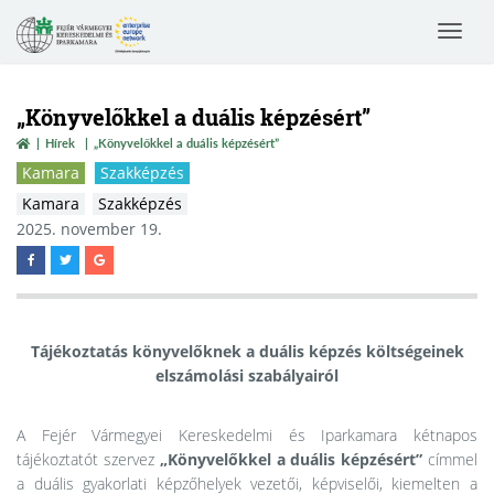
Toggle
navigat
„Könyvelőkkel a duális képzésért”
Hírek
„Könyvelőkkel a duális képzésért”
Kamara
Szakképzés
Kamara
Szakképzés
2025. november 19.
Tájékoztatás könyvelőknek a duális képzés költségeinek
elszámolási szabályairól
A Fejér Vármegyei Kereskedelmi és Iparkamara kétnapos
tájékoztatót
szervez
„Könyvelőkkel a duális képzésért”
címmel
a duális gyakorlati képzőhelyek vezetői, képviselői, kiemelten a