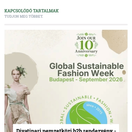
KAPCSOLÓDÓ TARTALMAK
TUDJON MEG TÖBBET.
Divatipari nemzetközi b2b rendezvény -