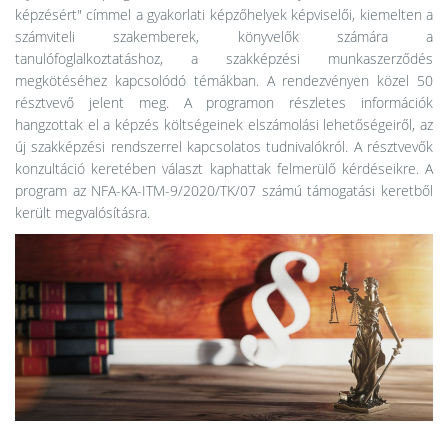
képzésért" címmel a gyakorlati képzőhelyek képviselői, kiemelten a
számviteli szakemberek, könyvelők számára a
tanulófoglalkoztatáshoz, a szakképzési munkaszerződés
megkötéséhez kapcsolódó témákban. A rendezvényen közel 50
résztvevő jelent meg. A programon részletes információk
hangzottak el a képzés költségeinek elszámolási lehetőségeiről, az
új szakképzési rendszerrel kapcsolatos tudnivalókról. A résztvevők
konzultáció keretében választ kaphattak felmerülő kérdéseikre. A
program az NFA-KA-ITM-9/2020/TK/07 számú támogatási keretből
került megvalósításra.