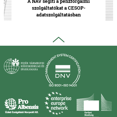
A NAV segíti a pénzforgalmi
szolgáltatókat a CESOP-
adatszolgáltatásban