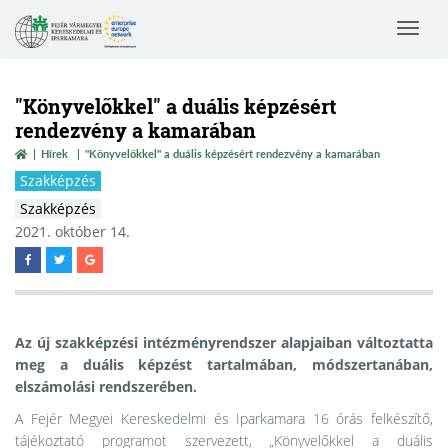
Toggle
navigat
"Könyvelőkkel" a duális képzésért
rendezvény a kamarában
Hírek
"Könyvelőkkel" a duális képzésért rendezvény a kamarában
Szakképzés
Szakképzés
2021. október 14.
Az új szakképzési intézményrendszer alapjaiban változtatta
meg a duális képzést tartalmában, módszertanában,
elszámolási rendszerében.
A Fejér Megyei Kereskedelmi és Iparkamara 16 órás felkészítő,
tájékoztató programot szervezett, „Könyvelőkkel a duális