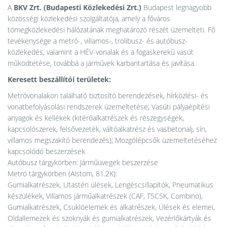
A
BKV Zrt. (Budapesti Közlekedési Zrt.)
Budapest legnagyobb
közösségi közlekedési szolgáltatója, amely a főváros
tömegközlekedési hálózatának meghatározó részét üzemelteti. Fő
tevékenysége a metró-, villamos-, trolibusz- és autóbusz-
közlekedés, valamint a HÉV-vonalak és a fogaskerekű vasút
működtetése, továbbá a járművek karbantartása és javítása.
Keresett beszállítói területek:
Metróvonalakon található biztosító berendezések, hírközlési- és
vonatbefolyásolási rendszerek üzemeltetése; Vasúti pályaépítési
anyagok és kellékek (kitérőalkatrészek és részegységek,
kapcsolószerek, felsővezeték, váltóalkatrész és vasbetonalj, sín,
villamos megszakító berendezés); Mozgólépcsők üzemeltetéséhez
kapcsolódó beszerzések
Autóbusz tárgykörben: Járműüvegek beszerzése
Metró tárgykörben (Alstom, 81.2K):
Gumialkatrészek, Utastéri ülések, Lengéscsillapítók, Pneumatikus
készülékek, Villamos járműalkatrészek (CAF, T5C5K, Combino),
Gumialkatrészek, Csuklóelemek és alkatrészek, Ülések és elemei,
Oldallemezek és szoknyák és gumialkatrészek, Vezérlőkártyák és