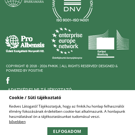
COPYRIGHT © 2018 - 2026 FMKIK. |
ALL RIGHTS RESERVED! DESIGNED &
POWERED BY
POSITIVE
ADATVÉDELMI TÁJÉKOZTATÓ
Cookie / Süti tájékoztató
KÖZÉRDEKÜ ADATOK
Kedves Látogató! Tájékoztatjuk, hogy az fmkik.hu honlap felhasználói
élmény fokozásának érdekében cookie-kat alkalmazunk. A honlapunk
FELNŐTTKÉPZŐ SZERVEZET
használatával ön a tájékoztatásunkat tudomásul veszi.
bővebben
KAPCSOLAT
ELFOGADOM