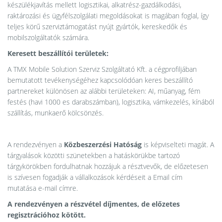
készülékjavítás mellett logisztikai, alkatrész-gazdálkodási,
raktározási és ügyfélszolgálati megoldásokat is magában foglal, így
teljes körű szerviztámogatást nyújt gyártók, kereskedők és
mobilszolgáltatók számára.
Keresett beszállítói területek:
A TMX Mobile Solution Szerviz Szolgáltató Kft. a cégprofiljában
bemutatott tevékenységéhez kapcsolódóan keres beszállító
partnereket különösen az alábbi területeken: AI, műanyag, fém
festés (havi 1000 es darabszámban), logisztika, vámkezelés, kínából
szállítás, munkaerő kölcsönzés.
A rendezvényen a
Közbeszerzési Hatóság
is képviselteti magát. A
tárgyalások közötti szünetekben a hatáskörükbe tartozó
tárgykörökben fordulhatnak hozzájuk a résztvevők, de előzetesen
is szívesen fogadják a vállalkozások kérdéseit a
Email cím
mutatása
e-mail címre.
A rendezvényen a részvétel díjmentes, de előzetes
regisztrációhoz kötött.