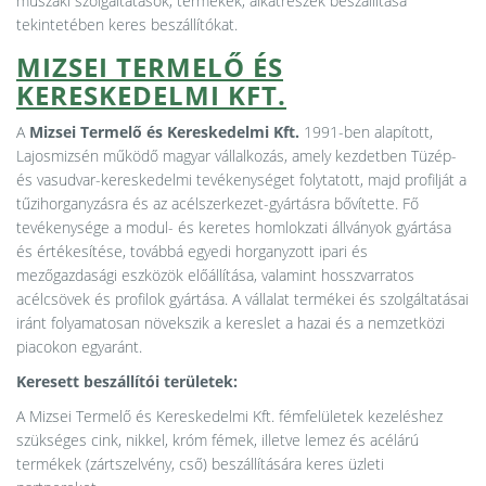
műszaki szolgáltatások, termékek, alkatrészek beszállítása
tekintetében keres beszállítókat.
MIZSEI TERMELŐ ÉS
KERESKEDELMI KFT.
A
Mizsei Termelő és Kereskedelmi Kft.
1991-ben alapított,
Lajosmizsén működő magyar vállalkozás, amely kezdetben Tüzép-
és vasudvar-kereskedelmi tevékenységet folytatott, majd profilját a
tűzihorganyzásra és az acélszerkezet-gyártásra bővítette. Fő
tevékenysége a modul- és keretes homlokzati állványok gyártása
és értékesítése, továbbá egyedi horganyzott ipari és
mezőgazdasági eszközök előállítása, valamint hosszvarratos
acélcsövek és profilok gyártása. A vállalat termékei és szolgáltatásai
iránt folyamatosan növekszik a kereslet a hazai és a nemzetközi
piacokon egyaránt.
Keresett beszállítói területek:
A Mizsei Termelő és Kereskedelmi Kft. fémfelületek kezeléshez
szükséges cink, nikkel, króm fémek, illetve lemez és acélárú
termékek (zártszelvény, cső) beszállítására keres üzleti