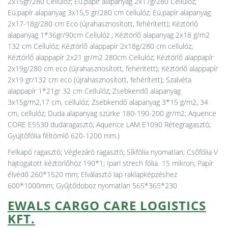
2x15gr/280 Cellulóz; Eü.papír alapanyag 2x17g/280 Cellulóz;
Eü.papír alapanyag 3x15,5 gr/280 cm cellulóz; Eü.papír alapanyag
2x17-18g/280 cm Eco (újrahasznosított, fehérített); Kéztörlő
alapanyag 1*36gr/90cm Cellulóz ; Kéztörlő alapanyag 2x18 g/m2
132 cm Cellulóz; Kéztörlő alappapír 2x18g/280 cm cellulóz;
Kéztörlő alappapír 2x21 gr/m2 280cm Cellulóz; Kéztörlő alappapír
2x19g/280 cm eco (újrahasznosított, fehérített); Kéztörlő alappapír
2x19 gr/132 cm eco (újrahasznosított, fehérített); Szalvéta
alappapír 1*21gr 32 cm Cellulóz; Zsebkendő alapanyag
3x15g/m2,17 cm, cellulóz; Zsebkendő alapanyag 3*15 g/m2, 34
cm, cellulóz; Duda alapanyag szürke 180-190-200 gr/m2; Aquence
CORE E5530 dudaragasztó; Aquence LAM E1090 Rétegragasztó;
Gyüjtőfólia féltömlő 620-1200 mm.)
Felkapó ragasztó; Véglezáró ragasztó; Síkfólia nyomatlan; Csőfólia V
hajtogatott kéztörlőhöz 190*1; Ipari strech fólia 15 mikron; Papír
élvédő 260*1520 mm; Elválasztó lap raklapképzéshez
600*1000mm; Gyűjtődoboz nyomatlan 565*365*230
EWALS CARGO CARE LOGISTICS
KFT.