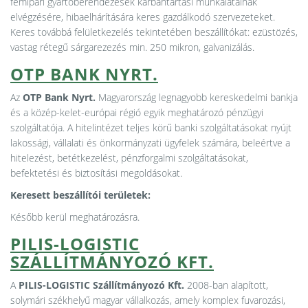
fémipari gyártóberendezések karbantartási munkálatainak
elvégzésére, hibaelhárítására keres gazdálkodó szervezeteket.
Keres továbbá felületkezelés tekintetében beszállítókat: ezüstözés,
vastag rétegű sárgarezezés min. 250 mikron, galvanizálás.
OTP BANK NYRT.
Az
OTP Bank Nyrt.
Magyarország legnagyobb kereskedelmi bankja
és a közép-kelet-európai régió egyik meghatározó pénzügyi
szolgáltatója. A hitelintézet teljes körű banki szolgáltatásokat nyújt
lakossági, vállalati és önkormányzati ügyfelek számára, beleértve a
hitelezést, betétkezelést, pénzforgalmi szolgáltatásokat,
befektetési és biztosítási megoldásokat.
Keresett beszállítói területek:
Később kerül meghatározásra.
PILIS-LOGISTIC
SZÁLLÍTMÁNYOZÓ KFT.
A
PILIS-LOGISTIC Szállítmányozó Kft.
2008-ban alapított,
solymári székhelyű magyar vállalkozás, amely komplex fuvarozási,