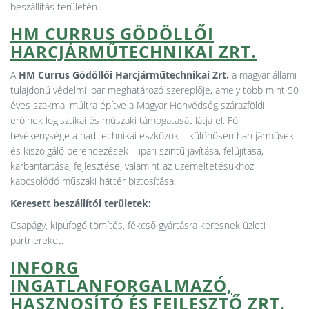
beszállítás területén.
HM CURRUS GÖDÖLLŐI
HARCJÁRMŰTECHNIKAI ZRT.
A
HM Currus Gödöllői Harcjárműtechnikai Zrt.
a magyar állami
tulajdonú védelmi ipar meghatározó szereplője, amely több mint 50
éves szakmai múltra építve a Magyar Honvédség szárazföldi
erőinek logisztikai és műszaki támogatását látja el. Fő
tevékenysége a haditechnikai eszközök – különösen harcjárművek
és kiszolgáló berendezések – ipari szintű javítása, felújítása,
karbantartása, fejlesztése, valamint az üzemeltetésükhöz
kapcsolódó műszaki háttér biztosítása.
Keresett beszállítói területek:
Csapágy, kipufogó tömítés, fékcső gyártásra keresnek üzleti
partnereket.
INFORG
INGATLANFORGALMAZÓ,
HASZNOSÍTÓ ÉS FEJLESZTŐ ZRT.