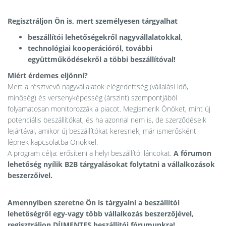
Regisztráljon Ön is, mert személyesen tárgyalhat
beszállítói lehetőségekről nagyvállalatokkal,
technológiai kooperációról, további
együttműködésekről a többi beszállítóval!
Miért érdemes eljönni?
Mert a résztvevő nagyvállalatok elégedettség (vállalási idő,
minőség) és versenyképesség (árszint) szempontjából
folyamatosan monitorozzák a piacot. Megismerik Önöket, mint új
potenciális beszállítókat, és ha azonnal nem is, de szerződéseik
lejártával, amikor új beszállítókat keresnek, már ismerősként
lépnek kapcsolatba Önökkel.
A program célja: erősíteni a helyi beszállítói láncokat.
A fórumon
lehetőség nyílik
B2B tárgyalásokat folytatni a vállalkozások
beszerzőivel.
Amennyiben szeretne Ön is tárgyalni a beszállítói
lehetőségről egy-vagy több vállalkozás beszerzőjével,
regisztráljon DÍJMENTES beszállítói fórumunkra!