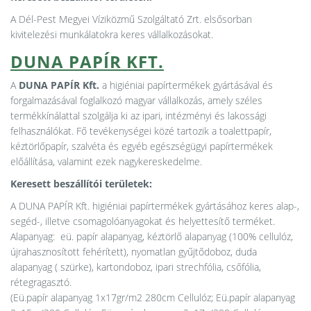
A Dél-Pest Megyei Víziközmű Szolgáltató Zrt. elsősorban
kivitelezési munkálatokra keres vállalkozásokat.
DUNA PAPÍR KFT.
A
DUNA PAPÍR Kft.
a higiéniai papírtermékek gyártásával és
forgalmazásával foglalkozó magyar vállalkozás, amely széles
termékkínálattal szolgálja ki az ipari, intézményi és lakossági
felhasználókat. Fő tevékenységei közé tartozik a toalettpapír,
kéztörlőpapír, szalvéta és egyéb egészségügyi papírtermékek
előállítása, valamint ezek nagykereskedelme.
Keresett beszállítói területek:
A DUNA PAPÍR Kft. higiéniai papírtermékek gyártásához keres alap-,
segéd-, illetve csomagolóanyagokat és helyettesítő terméket.
Alapanyag: eü. papír alapanyag, kéztörlő alapanyag (100% cellulóz,
újrahasznosított fehérített), nyomatlan gyűjtődoboz, duda
alapanyag ( szürke), kartondoboz, ipari strechfólia, csőfólia,
rétegragasztó.
(Eü.papír alapanyag 1x17gr/m2 280cm Cellulóz; Eü.papír alapanyag