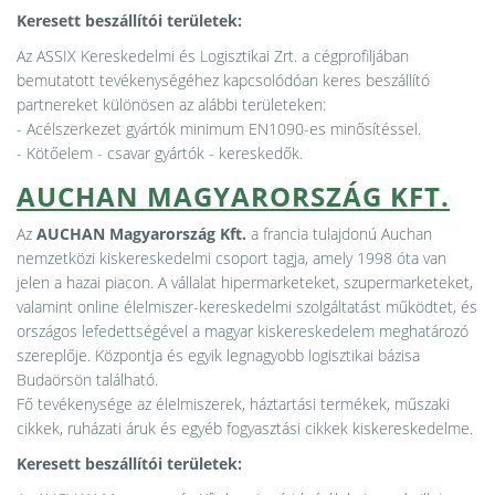
Keresett beszállítói területek:
Az ASSIX Kereskedelmi és Logisztikai Zrt. a cégprofiljában
bemutatott tevékenységéhez kapcsolódóan keres beszállító
partnereket különösen az alábbi területeken:
- Acélszerkezet gyártók minimum EN1090-es minősítéssel.
- Kötőelem - csavar gyártók - kereskedők.
AUCHAN MAGYARORSZÁG KFT.
Az
AUCHAN Magyarország Kft.
a francia tulajdonú Auchan
nemzetközi kiskereskedelmi csoport tagja, amely 1998 óta van
jelen a hazai piacon. A vállalat hipermarketeket, szupermarketeket,
valamint online élelmiszer-kereskedelmi szolgáltatást működtet, és
országos lefedettségével a magyar kiskereskedelem meghatározó
szereplője. Központja és egyik legnagyobb logisztikai bázisa
Budaörsön található.
Fő tevékenysége az élelmiszerek, háztartási termékek, műszaki
cikkek, ruházati áruk és egyéb fogyasztási cikkek kiskereskedelme.
Keresett beszállítói területek: