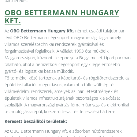
partnereket.
OBO BETTERMANN HUNGARY
KFT.
Az
OBO Bettermann Hungary Kft.
német családi tulajdonban
lévő OBO Bettermann cégcsoport magyarországi tagja, amely
villamos szereléstechnikai rendszerek gyártásával és
forgalmazásával foglalkozik. A vállalat 1993 óta működik
Magyarországon, központi telephelye a Bugyi melletti ipari parkban
található, ahol a nemzetközi cégcsoport egyik legjelentősebb
gyártó- és logisztikai bázisa működik.
Fő termékei közé tartoznak a kábeltartó- és rögzítőrendszerek, az
épületinstallációs megoldások, valamint a túlfeszültség- és
villámvédelmi rendszerek, amelyek az ipari létesítmények és
épületek villamos infrastruktúrájának biztonságos kialakítását
szolgálják. A magyarországi gyártás fém-, műanyag- és elektronikai
technológiákra épül, korszerű teszt- és fejlesztési háttérrel.
Keresett beszállítói területek:
Az OBO Bettermann Hungary Kft. elsősorban hűtőrendszerek,