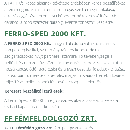
A FATH Kft. kapacitásainak bővétése érdekében keres beszállítókat
a fém megmunkálás, alumínium magas szintű megmunkálása,
alkatrész gyártása terén. ESD képes termékek beszállítása pár
darabtól a több százezer darabig, évente többször, készletre.
FERRO-SPED 2000 KFT.
A
FERRO-SPED 2000 Kft.
magyar tulajdonú vállalkozás, amely
komplex logisztikai, szállítmányozási és kereskedelmi
szolgáltatásokat nyújt partnerei számára. Fő tevékenysége a
belföldi és nemzetközi közúti árufuvarozás szervezése, valamint a
hozzá kapcsolódó raktározási és anyagmozgatási feladatok ellátása.
Elsősorban túlméretes, speciális, magas hozzáadott értékű fuvarok
teljesítése mellett spedíciós tevékenysége is jelentős.
Keresett beszállítói területek:
A Ferro-Sped 2000 Kft. megbízókat és alvállalkozókat is keres a
szabad kapacitásaik lekötésére.
FF FÉMFELDOLGOZÓ ZRT.
Az
FF Fémfeldolgozó Zrt.
fémipari gyártással és