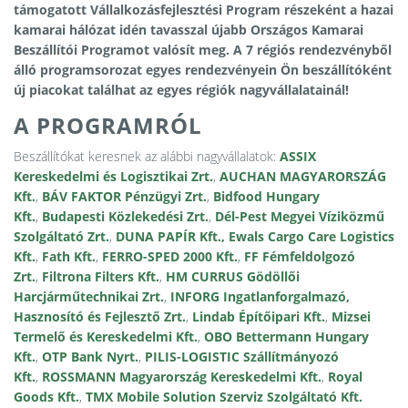
támogatott
Vállalkozásfejlesztési Program
részeként a
hazai
kamarai hálózat
idén tavasszal újabb
Országos Kamarai
Beszállítói Programot
valósít meg. A
7 régiós rendezvényből
álló programsorozat
egyes rendezvényein Ön beszállítóként
új piacokat találhat az egyes régiók nagyvállalatainál!
A PROGRAMRÓL
Beszállítókat keresnek az alábbi nagyvállalatok:
ASSIX
Kereskedelmi és Logisztikai Zrt.
,
AUCHAN MAGYARORSZÁG
Kft.
,
BÁV FAKTOR Pénzügyi Zrt.
,
Bidfood Hungary
Kft.
,
Budapesti Közlekedési Zrt.
,
Dél-Pest Megyei Víziközmű
Szolgáltató Zrt.
,
DUNA PAPÍR Kft.,
Ewals Cargo Care Logistics
Kft.
,
Fath Kft.
,
FERRO-SPED 2000 Kft.
,
FF Fémfeldolgozó
Zrt.
,
Filtrona Filters Kft.
,
HM CURRUS Gödöllői
Harcjárműtechnikai Zrt.
,
INFORG Ingatlanforgalmazó,
Hasznosító és Fejlesztő Zrt.
,
Lindab Építőipari Kft.
,
Mizsei
Termelő és Kereskedelmi Kft.
,
OBO Bettermann Hungary
Kft.
,
OTP Bank Nyrt.
,
PILIS-LOGISTIC Szállítmányozó
Kft.
,
ROSSMANN Magyarország Kereskedelmi Kft.
,
Royal
Goods Kft.
,
TMX Mobile Solution Szerviz Szolgáltató Kft.