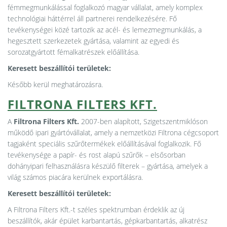
fémmegmunkálással foglalkozó magyar vállalat, amely komplex
technológiai háttérrel áll partnerei rendelkezésére. Fő
tevékenységei közé tartozik az acél- és lemezmegmunkálás, a
hegesztett szerkezetek gyártása, valamint az egyedi és
sorozatgyártott fémalkatrészek előállítása.
Keresett beszállítói területek:
Később kerül meghatározásra.
FILTRONA FILTERS KFT.
A
Filtrona Filters Kft.
2007-ben alapított, Szigetszentmiklóson
működő ipari gyártóvállalat, amely a nemzetközi Filtrona cégcsoport
tagjaként speciális szűrőtermékek előállításával foglalkozik. Fő
tevékenysége a papír- és rost alapú szűrők – elsősorban
dohányipari felhasználásra készülő filterek – gyártása, amelyek a
világ számos piacára kerülnek exportálásra.
Keresett beszállítói területek:
A Filtrona Filters Kft.-t széles spektrumban érdeklik az új
beszállítók, akár épület karbantartás, gépkarbantartás, alkatrész