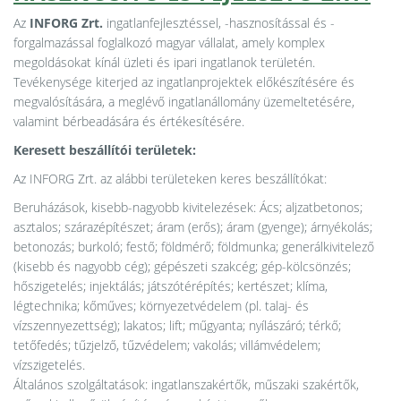
Az
INFORG Zrt.
ingatlanfejlesztéssel, -hasznosítással és -
forgalmazással foglalkozó magyar vállalat, amely komplex
megoldásokat kínál üzleti és ipari ingatlanok területén.
Tevékenysége kiterjed az ingatlanprojektek előkészítésére és
megvalósítására, a meglévő ingatlanállomány üzemeltetésére,
valamint bérbeadására és értékesítésére.
Keresett beszállítói területek:
Az INFORG Zrt. az alábbi területeken keres beszállítókat:
Beruházások, kisebb-nagyobb kivitelezések: Ács; aljzatbetonos;
asztalos; szárazépítészet; áram (erős); áram (gyenge); árnyékolás;
betonozás; burkoló; festő; földmérő; földmunka; generálkivitelező
(kisebb és nagyobb cég); gépészeti szakcég; gép-kölcsönzés;
hőszigetelés; injektálás; játszótérépítés; kertészet; klíma,
légtechnika; kőműves; környezetvédelem (pl. talaj- és
vízszennyezettség); lakatos; lift; műgyanta; nyílászáró; térkő;
tetőfedés; tűzjelző, tűzvédelem; vakolás; villámvédelem;
vízszigetelés.
Általános szolgáltatások: ingatlanszakértők, műszaki szakértők,