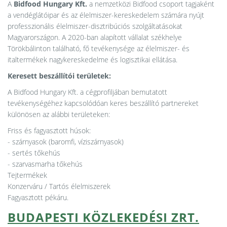
A
Bidfood Hungary Kft.
a nemzetközi Bidfood csoport tagjaként
a vendéglátóipar és az élelmiszer-kereskedelem számára nyújt
professzionális élelmiszer-disztribúciós szolgáltatásokat
Magyarországon. A 2020-ban alapított vállalat székhelye
Törökbálinton található, fő tevékenysége az élelmiszer- és
italtermékek nagykereskedelme és logisztikai ellátása.
Keresett beszállítói területek:
A Bidfood Hungary Kft. a cégprofiljában bemutatott
tevékenységéhez kapcsolódóan keres beszállító partnereket
különösen az alábbi területeken:
Friss és fagyasztott húsok:
- szárnyasok (baromfi, víziszárnyasok)
- sertés tőkehús
- szarvasmarha tőkehús
Tejtermékek
Konzerváru / Tartós élelmiszerek
Fagyasztott pékáru.
BUDAPESTI KÖZLEKEDÉSI ZRT.