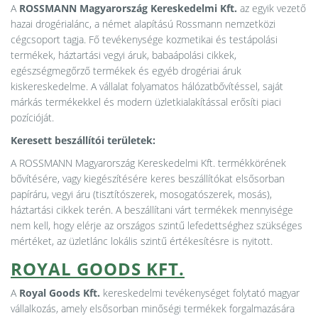
A
ROSSMANN Magyarország Kereskedelmi Kft.
az egyik vezető
hazai drogérialánc, a német alapítású Rossmann nemzetközi
cégcsoport tagja. Fő tevékenysége kozmetikai és testápolási
termékek, háztartási vegyi áruk, babaápolási cikkek,
egészségmegőrző termékek és egyéb drogériai áruk
kiskereskedelme. A vállalat folyamatos hálózatbővítéssel, saját
márkás termékekkel és modern üzletkialakítással erősíti piaci
pozícióját.
Keresett beszállítói területek:
A ROSSMANN Magyarország Kereskedelmi Kft. termékkörének
bővítésére, vagy kiegészítésére keres beszállítókat elsősorban
papíráru, vegyi áru (tisztítószerek, mosogatószerek, mosás),
háztartási cikkek terén. A beszállítani várt termékek mennyisége
nem kell, hogy elérje az országos szintű lefedettséghez szükséges
mértéket, az üzletlánc lokális szintű értékesítésre is nyitott.
ROYAL GOODS KFT.
A
Royal Goods Kft.
kereskedelmi tevékenységet folytató magyar
vállalkozás, amely elsősorban minőségi termékek forgalmazására