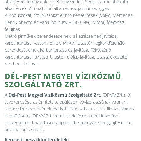
alkatrészei forgóvázakhoz, Klímavezérlés, Segédüzemű átalakító
alkatrészek, Ajtóhajtómű alkatrészek, járműcsapágyak
Autóbuszokat, trolibuszokat érintő beszerzések (Volvo, Mercedes-
Benz Conecto és Van Hool New A330 CNG): Motor, főegység
felújítás
Metró járművek berendezéseinek, alkatrészeinek javítása,
karbantartása (Alstom, 81.2K, MFAV): Utastéri légkondícionáló
berendezéseinek karbantartása és javítása, Fékvezérlő
karbantartása, javítása, Utastéri ülőlap javítása, Utastájékoztató
rendszer javítása.
DÉL-PEST MEGYEI VÍZIKÖZMŰ
SZOLGÁLTATÓ ZRT.
A
Dél-Pest Megyei Víziközmű Szolgáltató Zrt.
(DPMV Zrt.) fő
tevékenysége az érintett települések ivóvízellátásának valamint
szennyvízelvezetésének és tisztításának biztosítása, illetve számos
településen a DPMV Zrt. került kijelölésre a nem közművel
összegyűjtött háztartási (szippantott) szennyvizek begyűjtésére és
ártalmatlanítására is.
Keresett beszállítói területek: