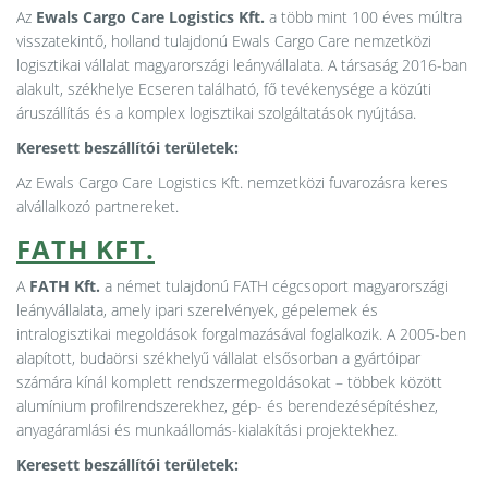
Az
Ewals Cargo Care Logistics Kft.
a több mint 100 éves múltra
visszatekintő, holland tulajdonú Ewals Cargo Care nemzetközi
logisztikai vállalat magyarországi leányvállalata. A társaság 2016-ban
alakult, székhelye Ecseren található, fő tevékenysége a közúti
áruszállítás és a komplex logisztikai szolgáltatások nyújtása.
Keresett beszállítói területek:
Az Ewals Cargo Care Logistics Kft. nemzetközi fuvarozásra keres
alvállalkozó partnereket.
FATH KFT.
A
FATH Kft.
a német tulajdonú FATH cégcsoport magyarországi
leányvállalata, amely ipari szerelvények, gépelemek és
intralogisztikai megoldások forgalmazásával foglalkozik. A 2005-ben
alapított, budaörsi székhelyű vállalat elsősorban a gyártóipar
számára kínál komplett rendszermegoldásokat – többek között
alumínium profilrendszerekhez, gép- és berendezésépítéshez,
anyagáramlási és munkaállomás-kialakítási projektekhez.
Keresett beszállítói területek: