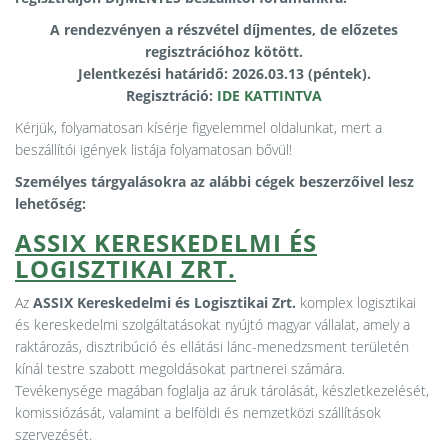
A rendezvényen a részvétel díjmentes, de előzetes
regisztrációhoz kötött.
Jelentkezési határidő: 2026.03.13 (péntek).
Regisztráció:
IDE KATTINTVA
Kérjük, folyamatosan kísérje figyelemmel oldalunkat, mert a
beszállítói igények listája folyamatosan bővül!
Személyes tárgyalásokra az alábbi cégek beszerzőivel lesz
lehetőség:
ASSIX KERESKEDELMI ÉS
LOGISZTIKAI ZRT.
Az
ASSIX Kereskedelmi és Logisztikai Zrt.
komplex logisztikai
és kereskedelmi szolgáltatásokat nyújtó magyar vállalat, amely a
raktározás, disztribúció és ellátási lánc-menedzsment területén
kínál testre szabott megoldásokat partnerei számára.
Tevékenysége magában foglalja az áruk tárolását, készletkezelését,
komissiózását, valamint a belföldi és nemzetközi szállítások
szervezését.