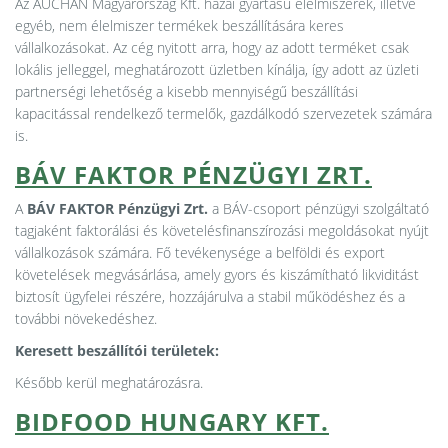
Az AUCHAN Magyarország Kft. hazai gyártású élelmiszerek, illetve
egyéb, nem élelmiszer termékek beszállítására keres
vállalkozásokat. Az cég nyitott arra, hogy az adott terméket csak
lokális jelleggel, meghatározott üzletben kínálja, így adott az üzleti
partnerségi lehetőség a kisebb mennyiségű beszállítási
kapacitással rendelkező termelők, gazdálkodó szervezetek számára
is.
BÁV FAKTOR PÉNZÜGYI ZRT.
A
BÁV FAKTOR Pénzügyi Zrt.
a BÁV-csoport pénzügyi szolgáltató
tagjaként faktorálási és követelésfinanszírozási megoldásokat nyújt
vállalkozások számára. Fő tevékenysége a belföldi és export
követelések megvásárlása, amely gyors és kiszámítható likviditást
biztosít ügyfelei részére, hozzájárulva a stabil működéshez és a
további növekedéshez.
Keresett beszállítói területek:
Később kerül meghatározásra.
BIDFOOD HUNGARY KFT.