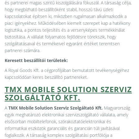
és partnerei magas szintű kiszolgálására fókuszál. A társaság célja,
hogy megbízható beszállítóként stabil, hosszú távú üzleti
kapcsolatokat építsen ki, miközben rugalmasan alkalmazkodik a
piaci igényekhez. Működésében kiemelt szerepet kap a hatékony
logisztika, a pontos teljesítés és a versenyképes termékkínálat
biztosítása. A vállalat folyamatos fejlődésre törekszik, hogy
szolgáltatásaival és termékeivel egyaránt értéket teremtsen
partnerei számára.
Keresett beszállítói területek:
A Royal Goods Kft. a cégprofiljában bemutatott tevékenységéhez
kapcsolódóan keres beszállító partnereket.
TMX MOBILE SOLUTION SZERVIZ
SZOLGÁLTATÓ KFT.
A
TMX Mobile Solution Szerviz Szolgáltató Kft.
Magyarország
egyik meghatározó elektronikai szervizszolgáltató vállalata, amely
elsősorban mobiltelefonok, szórakoztatóelektronikai és
informatikai eszközök garanciális és garancián túli javításával
foglalkozik. A társaság komplex szolgáltatási portfóliója a