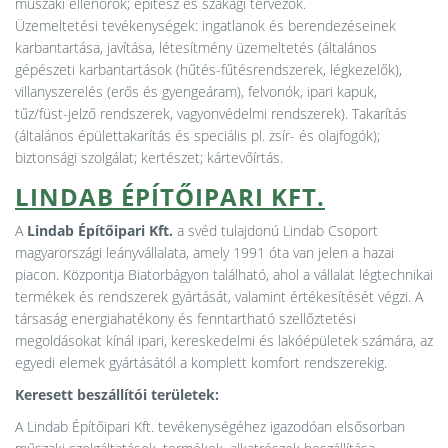
műszaki ellenőrök; építész és szakági tervezők.
Üzemeltetési tevékenységek: ingatlanok és berendezéseinek
karbantartása, javítása, létesítmény üzemeltetés (általános
gépészeti karbantartások (hűtés-fűtésrendszerek, légkezelők),
villanyszerelés (erős és gyengeáram), felvonók, ipari kapuk,
tűz/füst-jelző rendszerek, vagyonvédelmi rendszerek). Takarítás
(általános épülettakarítás és speciális pl. zsír- és olajfogók);
biztonsági szolgálat; kertészet; kártevőírtás.
LINDAB ÉPÍTŐIPARI KFT.
A
Lindab Építőipari Kft.
a svéd tulajdonú Lindab Csoport
magyarországi leányvállalata, amely 1991 óta van jelen a hazai
piacon. Központja Biatorbágyon található, ahol a vállalat légtechnikai
termékek és rendszerek gyártását, valamint értékesítését végzi. A
társaság energiahatékony és fenntartható szellőztetési
megoldásokat kínál ipari, kereskedelmi és lakóépületek számára, az
egyedi elemek gyártásától a komplett komfort rendszerekig.
Keresett beszállítói területek:
A Lindab Építőipari Kft. tevékenységéhez igazodóan elsősorban