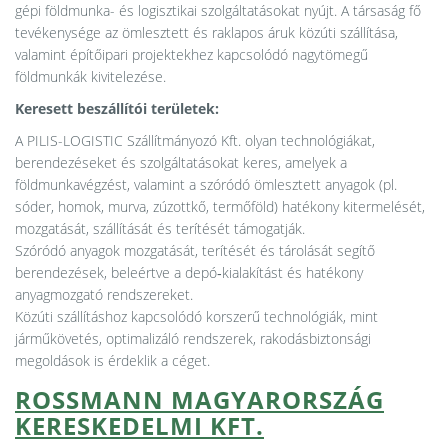
gépi földmunka- és logisztikai szolgáltatásokat nyújt. A társaság fő
tevékenysége az ömlesztett és raklapos áruk közúti szállítása,
valamint építőipari projektekhez kapcsolódó nagytömegű
földmunkák kivitelezése.
Keresett beszállítói területek:
A PILIS-LOGISTIC Szállítmányozó Kft. olyan technológiákat,
berendezéseket és szolgáltatásokat keres, amelyek a
földmunkavégzést, valamint a szóródó ömlesztett anyagok (pl.
sóder, homok, murva, zúzottkő, termőföld) hatékony kitermelését,
mozgatását, szállítását és terítését támogatják.
Szóródó anyagok mozgatását, terítését és tárolását segítő
berendezések, beleértve a depó‑kialakítást és hatékony
anyagmozgató rendszereket.
Közúti szállításhoz kapcsolódó korszerű technológiák, mint
járműkövetés, optimalizáló rendszerek, rakodásbiztonsági
megoldások is érdeklik a céget.
ROSSMANN MAGYARORSZÁG
KERESKEDELMI KFT.