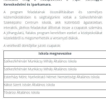
Kereskedelmi és Iparkamara.
A program feladatainak összeállításában és személyes
közreműködésben is segítségünkre voltak a Székesfehérvári
Szakképzési Centrum iskolái, akik különböző ágazatokban,
interaktív, játékos feladatokat állítottak össze a csapatok szármára.
A jóhangulatú, fiatalos program keretében ezeket a középiskolákat
közelebbről is megismerhették a versenyző diákok.
A vetélkedő döntőjébe jutott csapatok:
Iskola megnevezése
Székesfehérvári Munkácsy Mihály Általános Iskola
Székesfehérvári Munkácsy Mihály Általános Iskola
Esterházy Móric Nyelvoktató Német Nemzetiségi Általános Iskola
Kálozi Szent István Általános Iskola
Tóvárosi Általános Iskola