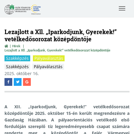
Toggle
navigat
Lezajlott a Xll. „Iparkodjunk, Gyerekek!”
vetélkedősorozat középdöntője
Hírek
Lezajlott a Xll. „Iparkodjunk, Gyerekek!” vetélkedősorozat középdöntője
Szakképzés
Pályaválasztás
Szakképzés
Pályaválasztás
2025. október 16.
A XII. „Iparkodjunk, Gyerekek!” vetélkedősorozat
középdöntője 2025. október 15-én került megrendezésre a
Gazdaság Házában. A pályaorientációs vetélkedő első
fordulóján szereplő tíz legeredményesebb csapat számára
rendezte meg a középdöntőt a Fejér Vármegyei