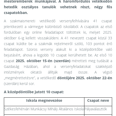
mesteremberek munkájával. A háromfordulós vetélkedőn
hetedik osztályos tanulók vehetnek részt, négy fős
csapatokban.
A szakmaismereti vetélkedő versenyfelhívására 41 csapat
jelentkezett a vármegye különböző iskoláiból. A csapatok az első
fordulóban egy online feladatlapot töltöttek ki, melyet 2025.
október 6-ig kellett visszaküldeni. A 41 nevezett csapat közül 33
csapat küldte be a szakmák rejtelmeiről szóló, 103 pontot érő
feladatlapot. Szoros verseny alakult ki a középdöntőbe való
bejutásért, ahova a legjobb 10 csapat kerülhetett be. Az első 10
csapat
2025. október 15-én (szerdán)
méretteti meg tudását a
Gazdaság Házában, ahol a versenyfeladatokat szakképző
intézmények oktatói állítják majd össze. A végső
„megmérettetésre”, a vetélkedő
döntőjére 2025. október 22-én
(szerdán) kerül sor.
A középdöntőbe jutott 10 csapat:
Iskola megnevezése
Csapat neve
Székesfehérvári Munkácsy Mihály Általános Iskola
Pályaválasztók