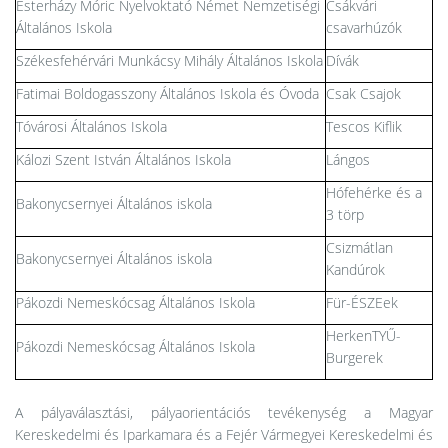
Esterházy Móric Nyelvoktató Német Nemzetiségi
Csákvári
Általános Iskola
csavarhúzók
Székesfehérvári Munkácsy Mihály Általános Iskola
Dívák
Fatimai Boldogasszony Általános Iskola és Óvoda
Csak Csajok
Tóvárosi Általános Iskola
Tescos Kiflik
Kálozi Szent István Általános Iskola
Lángos
Hófehérke és a
Bakonycsernyei Általános iskola
3 törp
Csizmátlan
Bakonycsernyei Általános iskola
Kandúrok
Pákozdi Nemeskócsag Általános Iskola
Für-ÉSZEek
HerkenTYŰ-
Pákozdi Nemeskócsag Általános Iskola
Burgerek
A pályaválasztási, pályaorientációs tevékenység a Magyar
Kereskedelmi és Iparkamara és a Fejér Vármegyei Kereskedelmi és